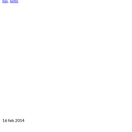
häs
,
kemi
16
feb 2014