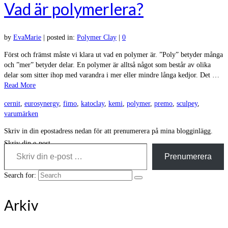
Vad är polymerlera?
by
EvaMarie
|
posted in:
Polymer Clay
|
0
Först och främst måste vi klara ut vad en polymer är. ”Poly” betyder många
och ”mer” betyder delar. En polymer är alltså något som består av olika
delar som sitter ihop med varandra i mer eller mindre långa kedjor. Det …
Read More
cernit
,
eurosynergy
,
fimo
,
katoclay
,
kemi
,
polymer
,
premo
,
sculpey
,
varumärken
Skriv in din epostadress nedan för att prenumerera på mina blogginlägg.
Skriv din e-post …
Prenumerera
Search for:
Arkiv