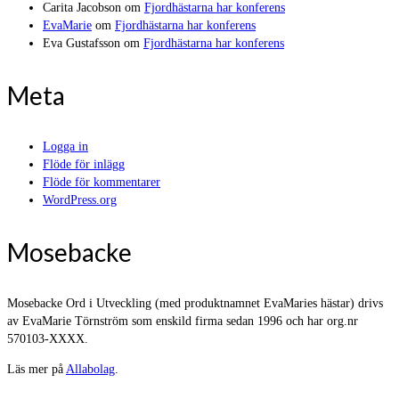
Carita Jacobson
om
Fjordhästarna har konferens
EvaMarie
om
Fjordhästarna har konferens
Eva Gustafsson
om
Fjordhästarna har konferens
Meta
Logga in
Flöde för inlägg
Flöde för kommentarer
WordPress.org
Mosebacke
Mosebacke Ord i Utveckling (med produktnamnet EvaMaries hästar) drivs
av EvaMarie Törnström som enskild firma sedan 1996 och har org.nr
570103-XXXX.
Läs mer på
Allabolag
.