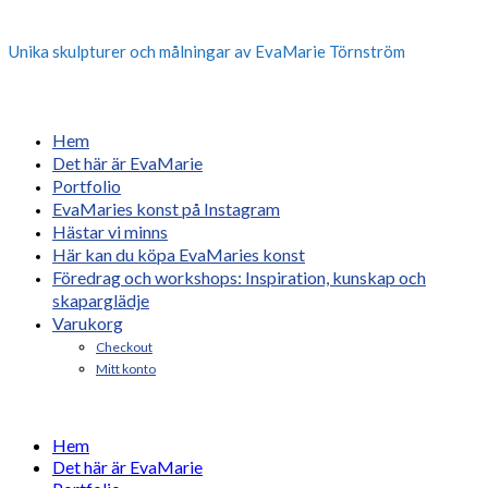
Unika skulpturer och målningar av EvaMarie Törnström
Hem
Det här är EvaMarie
Portfolio
EvaMaries konst på Instagram
Hästar vi minns
Här kan du köpa EvaMaries konst
Föredrag och workshops: Inspiration, kunskap och
skaparglädje
Varukorg
Checkout
Mitt konto
Hem
Det här är EvaMarie