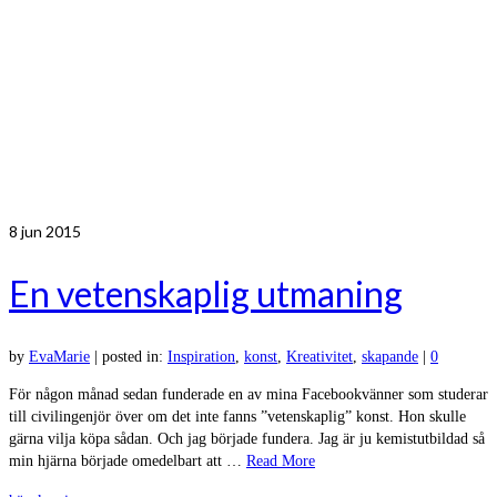
8
jun 2015
En vetenskaplig utmaning
by
EvaMarie
|
posted in:
Inspiration
,
konst
,
Kreativitet
,
skapande
|
0
För någon månad sedan funderade en av mina Facebookvänner som studerar
till civilingenjör över om det inte fanns ”vetenskaplig” konst. Hon skulle
gärna vilja köpa sådan. Och jag började fundera. Jag är ju kemistutbildad så
min hjärna började omedelbart att …
Read More