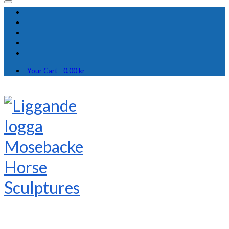
Your Cart
-
0,00
kr