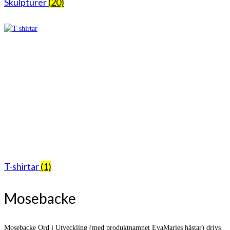
Skulpturer
(20)
T-shirtar
(1)
Mosebacke
Mosebacke Ord i Utveckling (med produktnamnet EvaMaries hästar) drivs