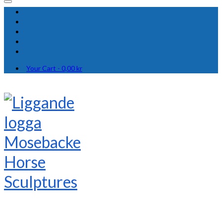
Your Cart
-
0,00
kr