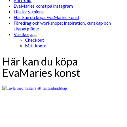
Portfolio
EvaMaries konst på Instagram
Hästar vi minns
Här kan du köpa EvaMaries konst
Föredrag och workshops: Inspiration, kunskap och
skaparglädje
Varukorg
Checkout
Mitt konto
Här kan du köpa
EvaMaries konst