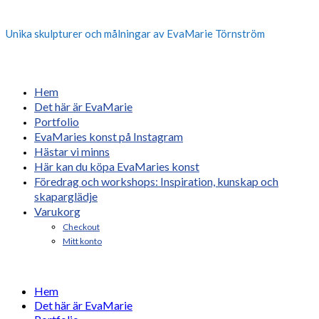
Unika skulpturer och målningar av EvaMarie Törnström
Hem
Det här är EvaMarie
Portfolio
EvaMaries konst på Instagram
Hästar vi minns
Här kan du köpa EvaMaries konst
Föredrag och workshops: Inspiration, kunskap och
skaparglädje
Varukorg
Checkout
Mitt konto
Hem
Det här är EvaMarie