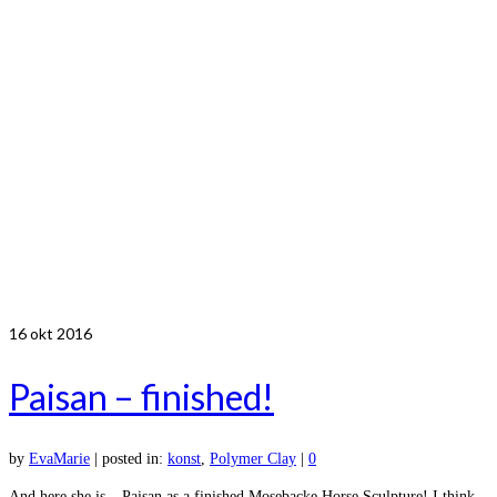
16
okt 2016
Paisan – finished!
by
EvaMarie
|
posted in:
konst
,
Polymer Clay
|
0
And here she is – Paisan as a finished Mosebacke Horse Sculpture! I think