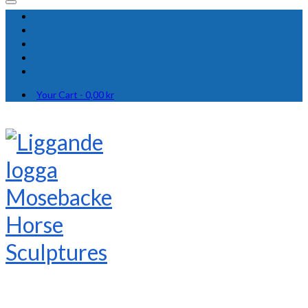
Your Cart
-
0,00
kr