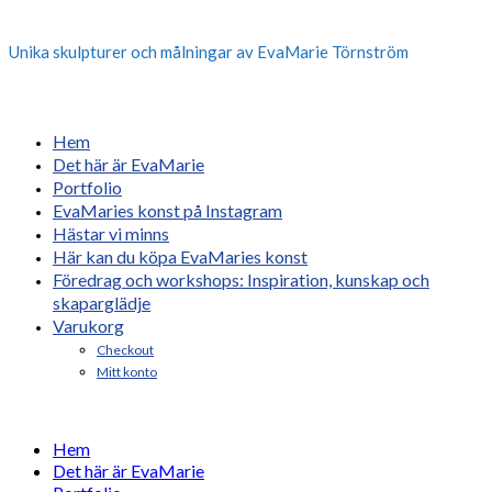
Unika skulpturer och målningar av EvaMarie Törnström
Hem
Det här är EvaMarie
Portfolio
EvaMaries konst på Instagram
Hästar vi minns
Här kan du köpa EvaMaries konst
Föredrag och workshops: Inspiration, kunskap och
skaparglädje
Varukorg
Checkout
Mitt konto
Hem
Det här är EvaMarie