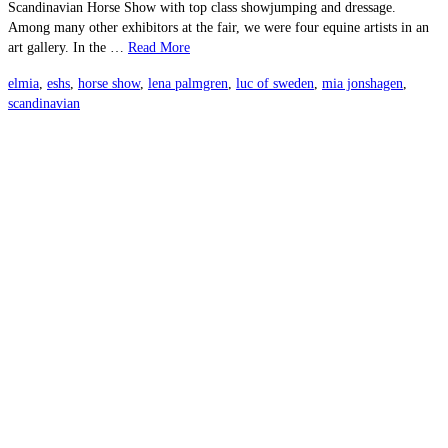
Scandinavian Horse Show with top class showjumping and dressage.
Among many other exhibitors at the fair, we were four equine artists in an
art gallery. In the …
Read More
elmia
,
eshs
,
horse show
,
lena palmgren
,
luc of sweden
,
mia jonshagen
,
scandinavian