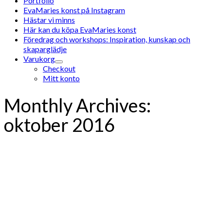
Portfolio
EvaMaries konst på Instagram
Hästar vi minns
Här kan du köpa EvaMaries konst
Föredrag och workshops: Inspiration, kunskap och
skaparglädje
Varukorg
Checkout
Mitt konto
Monthly Archives:
oktober 2016