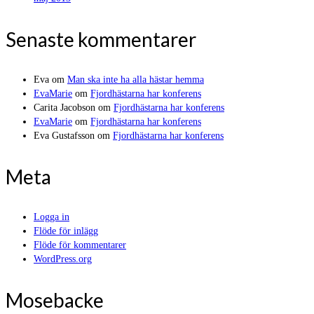
Senaste kommentarer
Eva
om
Man ska inte ha alla hästar hemma
EvaMarie
om
Fjordhästarna har konferens
Carita Jacobson
om
Fjordhästarna har konferens
EvaMarie
om
Fjordhästarna har konferens
Eva Gustafsson
om
Fjordhästarna har konferens
Meta
Logga in
Flöde för inlägg
Flöde för kommentarer
WordPress.org
Mosebacke