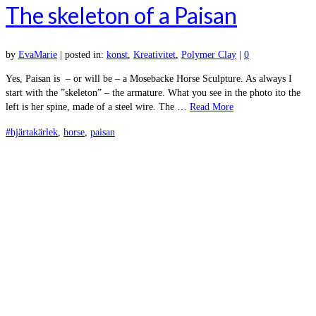
The skeleton of a Paisan
by
EvaMarie
|
posted in:
konst
,
Kreativitet
,
Polymer Clay
|
0
Yes, Paisan is – or will be – a Mosebacke Horse Sculpture. As always I
start with the ”skeleton” – the armature. What you see in the photo ito the
left is her spine, made of a steel wire. The …
Read More
#hjärtakärlek
,
horse
,
paisan