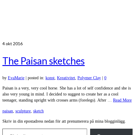
4
okt 2016
The Paisan sketches
by
EvaMarie
|
posted in:
konst
,
Kreativitet
,
Polymer Clay
|
0
Paisan is a very, very cool horse. She has a lot of self confidence and she is
also very young in mind. I decided to suggest to create her as a cool
teenager, standing upright with crosses arms (forelegs). After …
Read More
paisan
,
sculpture
,
sketch
Skriv in din epostadress nedan för att prenumerera på mina blogginlägg.
Skriv din e-post …