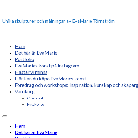
Unika skulpturer och målningar av EvaMarie Törnström
Hem
Det här är EvaMarie
Portfolio
EvaMaries konst på Instagram
Hästar vi minns
Här kan du köpa EvaMaries konst
Föredrag och workshops: Inspiration, kunskap och skaparg
Varukorg
Checkout
Mitt konto
Hem
Det här är EvaMarie