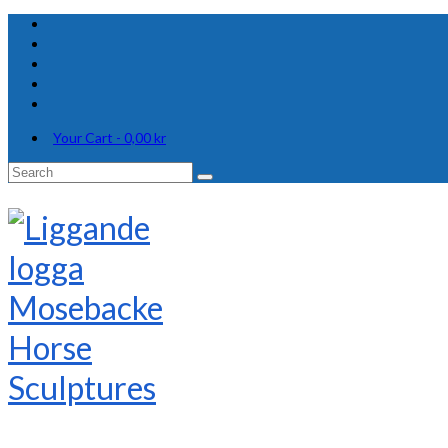
Your Cart
-
0,00
kr
Search
for: