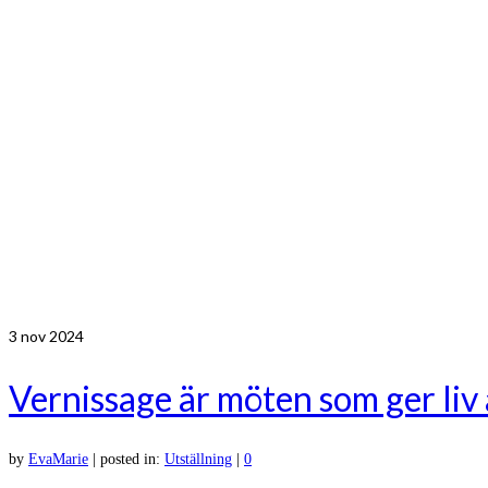
3
nov 2024
Vernissage är möten som ger liv
by
EvaMarie
|
posted in:
Utställning
|
0