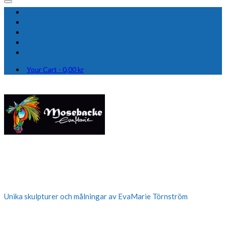
Your Cart
-
0,00
kr
Unika skulpturer och målningar av EvaMarie Törnström