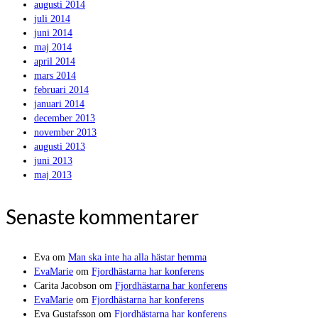
augusti 2014
juli 2014
juni 2014
maj 2014
april 2014
mars 2014
februari 2014
januari 2014
december 2013
november 2013
augusti 2013
juni 2013
maj 2013
Senaste kommentarer
Eva
om
Man ska inte ha alla hästar hemma
EvaMarie
om
Fjordhästarna har konferens
Carita Jacobson
om
Fjordhästarna har konferens
EvaMarie
om
Fjordhästarna har konferens
Eva Gustafsson
om
Fjordhästarna har konferens