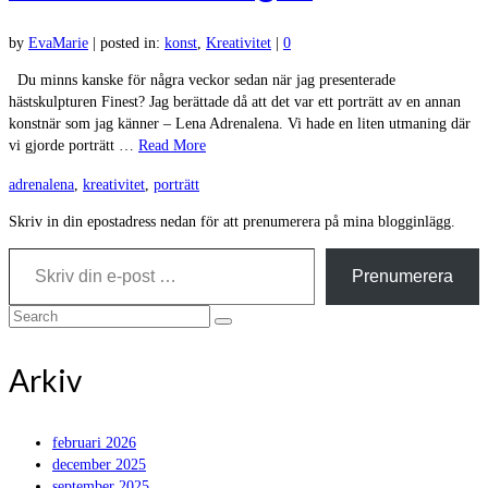
by
EvaMarie
|
posted in:
konst
,
Kreativitet
|
0
Du minns kanske för några veckor sedan när jag presenterade
hästskulpturen Finest? Jag berättade då att det var ett porträtt av en annan
konstnär som jag känner – Lena Adrenalena. Vi hade en liten utmaning där
vi gjorde porträtt …
Read More
adrenalena
,
kreativitet
,
porträtt
Skriv in din epostadress nedan för att prenumerera på mina blogginlägg.
Skriv din e-post …
Prenumerera
Search
for:
Arkiv
februari 2026
december 2025
september 2025