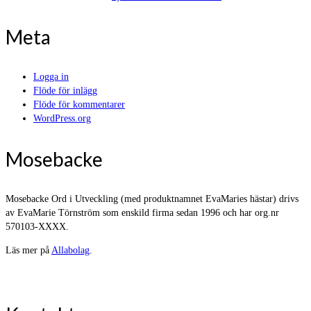
Meta
Logga in
Flöde för inlägg
Flöde för kommentarer
WordPress.org
Mosebacke
Mosebacke Ord i Utveckling (med produktnamnet EvaMaries hästar) drivs
av EvaMarie Törnström som enskild firma sedan 1996 och har org.nr
570103-XXXX.
Läs mer på
Allabolag
.