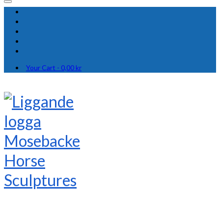
Your Cart
-
0,00
kr