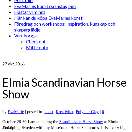
Portfolio
EvaMaries konst på Instagram
Hästar vi minns
Här kan du köpa EvaMaries konst
Föredrag och workshops: Inspiration, kunskap och
skaparglädje
Varukorg
Checkout
Mitt konto
27
okt 2016
Elmia Scandinavian Horse
Show
by
EvaMarie
|
posted in:
konst
,
Kreativitet
,
Polymer Clay
|
0
October 26-30 I am attending the
Scandinavian Horse Show
at Elmia in
Jönköping, Sweden with my Mosebacke Horse Sculptures. It is a very big