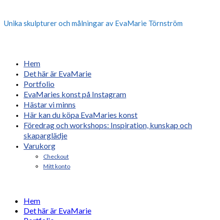
Unika skulpturer och målningar av EvaMarie Törnström
Hem
Det här är EvaMarie
Portfolio
EvaMaries konst på Instagram
Hästar vi minns
Här kan du köpa EvaMaries konst
Föredrag och workshops: Inspiration, kunskap och
skaparglädje
Varukorg
Checkout
Mitt konto
Hem
Det här är EvaMarie