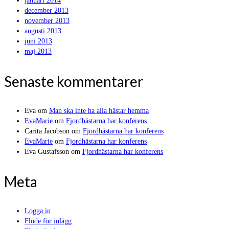
januari 2014
december 2013
november 2013
augusti 2013
juni 2013
maj 2013
Senaste kommentarer
Eva
om
Man ska inte ha alla hästar hemma
EvaMarie
om
Fjordhästarna har konferens
Carita Jacobson
om
Fjordhästarna har konferens
EvaMarie
om
Fjordhästarna har konferens
Eva Gustafsson
om
Fjordhästarna har konferens
Meta
Logga in
Flöde för inlägg