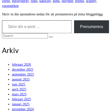
cernit
,
eurosynergy
,
fimo
,
katoclay
,
kemi
,
polymer
,
premo
,
sculpey
,
varumärken
Skriv in din epostadress nedan för att prenumerera på mina blogginlägg.
Skriv din e-post …
Prenumerera
Search
for:
Arkiv
februari 2026
december 2025
september 2025
augusti 2025
juni 2025
april 2025
mars 2025
februari 2025
januari 2025
november 2024