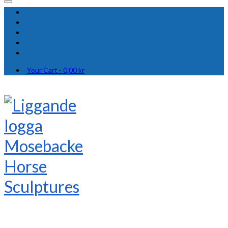
Your Cart
-
0,00
kr