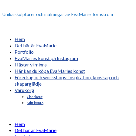
Unika skulpturer och målningar av EvaMarie Törnström
Hem
Det här är EvaMarie
Portfolio
EvaMaries konst på Instagram
Hästar vi minns
Här kan du köpa EvaMaries konst
Föredrag och workshops: Inspiration, kunskap och
skaparglädje
Varukorg
Checkout
Mitt konto
Hem
Det här är EvaMarie