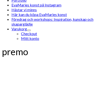
Portfolio
EvaMaries konst på Instagram
Hästar vi minns
Här kan du köpa EvaMaries konst
Föredrag och workshops: Inspiration, kunskap och
skaparglädje
Varukorg
Checkout
Mitt konto
premo