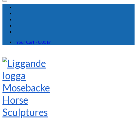
Your Cart
-
0,00
kr