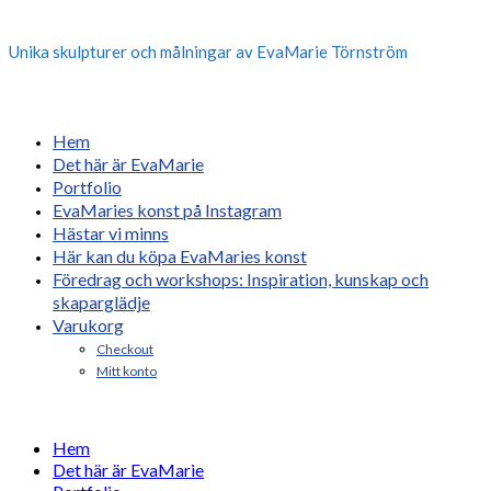
Unika skulpturer och målningar av EvaMarie Törnström
Hem
Det här är EvaMarie
Portfolio
EvaMaries konst på Instagram
Hästar vi minns
Här kan du köpa EvaMaries konst
Föredrag och workshops: Inspiration, kunskap och
skaparglädje
Varukorg
Checkout
Mitt konto
Hem
Det här är EvaMarie