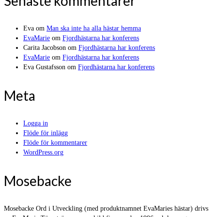
Senaste kommentarer
Eva
om
Man ska inte ha alla hästar hemma
EvaMarie
om
Fjordhästarna har konferens
Carita Jacobson
om
Fjordhästarna har konferens
EvaMarie
om
Fjordhästarna har konferens
Eva Gustafsson
om
Fjordhästarna har konferens
Meta
Logga in
Flöde för inlägg
Flöde för kommentarer
WordPress.org
Mosebacke
Mosebacke Ord i Utveckling (med produktnamnet EvaMaries hästar) drivs