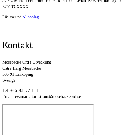
av EvaMarie Törnström som enskild firma sedan 1996 och har org.nr
570103-XXXX.
Läs mer på
Allabolag
.
Kontakt
Mosebacke Ord i Utveckling
Östra Harg Mosebacke
585 91 Linköping
Sverige
Tel: +46 708 77 11 11
Email: evamarie.tornstrom@mosebackeord.se