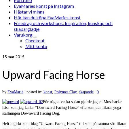
Portfolio
EvaMaries konst på Instagram
Hästar vi minns
Här kan du köpa EvaMaries konst
Föredrag och workshops: Inspiration, kunskap och
skaparglädje
Varukorg
Checkout
Mitt konto
15
mar 2015
Upward Facing Horse
by
EvaMarie
|
posted in:
konst
,
Polymer Clay
,
skapande
|
0
För någon vecka sedan gjorde jag en Mosebacke
häst som jag kallar ”Downward Facing Horse” eftersom den liknar yoga-
ställningen Downward Facing Dog.
Helt logiskt kom idag ”Upward Facing Horse” till som på samma sätt liknar