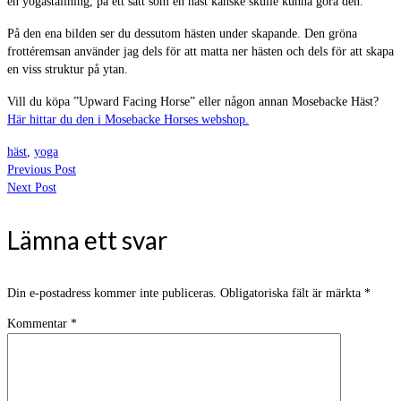
en yogaställning, på ett sätt som en häst kanske skulle kunna göra den.
På den ena bilden ser du dessutom hästen under skapande. Den gröna
frottéremsan använder jag dels för att matta ner hästen och dels för att skapa
en viss struktur på ytan.
Vill du köpa ”Upward Facing Horse” eller någon annan Mosebacke Häst?
Här hittar du den i Mosebacke Horses webshop.
häst
,
yoga
Previous Post
Next Post
Lämna ett svar
Din e-postadress kommer inte publiceras.
Obligatoriska fält är märkta
*
Kommentar
*