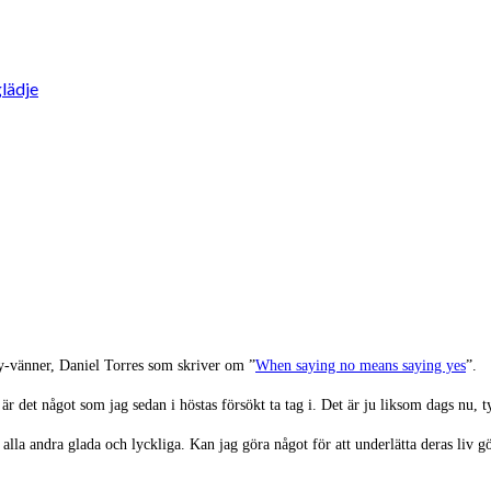
lädje
y-vänner, Daniel Torres som skriver om ”
When saying no means saying yes
”.
t är det något som jag sedan i höstas försökt ta tag i. Det är ju liksom dags nu,
alla andra glada och lyckliga. Kan jag göra något för att underlätta deras liv gö