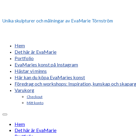
Unika skulpturer och målningar av EvaMarie Törnström
Hem
Det här är EvaMarie
Portfolio
EvaMaries konst på Instagram
Hästar vi minns
Här kan du köpa EvaMaries konst
Föredrag och workshops: Inspiration, kunskap och skaparg
Varukorg
Checkout
Mitt konto
Hem
Det här är EvaMarie