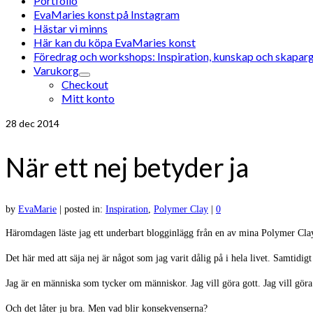
Portfolio
EvaMaries konst på Instagram
Hästar vi minns
Här kan du köpa EvaMaries konst
Föredrag och workshops: Inspiration, kunskap och skaparg
Varukorg
Checkout
Mitt konto
28
dec 2014
När ett nej betyder ja
by
EvaMarie
|
posted in:
Inspiration
,
Polymer Clay
|
0
Häromdagen läste jag ett underbart blogginlägg från en av mina Polymer Cla
Det här med att säja nej är något som jag varit dålig på i hela livet. Samtidig
Jag är en människa som tycker om människor. Jag vill göra gott. Jag vill göra 
Och det låter ju bra. Men vad blir konsekvenserna?