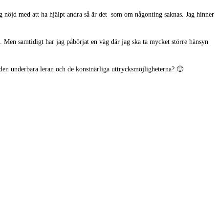
ig nöjd med att ha hjälpt andra så är det som om någonting saknas. Jag hinner
ra. Men samtidigt har jag påbörjat en väg där jag ska ta mycket större hänsyn
ll den underbara leran och de konstnärliga uttrycksmöjligheterna? 🙂