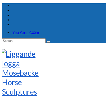
Your Cart
-
0,00
kr
Search
for: