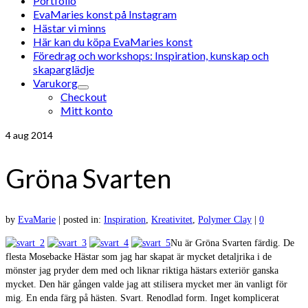
Portfolio
EvaMaries konst på Instagram
Hästar vi minns
Här kan du köpa EvaMaries konst
Föredrag och workshops: Inspiration, kunskap och
skaparglädje
Varukorg
Checkout
Mitt konto
4
aug 2014
Gröna Svarten
by
EvaMarie
|
posted in:
Inspiration
,
Kreativitet
,
Polymer Clay
|
0
Nu är Gröna Svarten färdig. De
flesta Mosebacke Hästar som jag har skapat är mycket detaljrika i de
mönster jag pryder dem med och liknar riktiga hästars exteriör ganska
mycket. Den här gången valde jag att stilisera mycket mer än vanligt för
mig. En enda färg på hästen. Svart. Renodlad form. Inget komplicerat