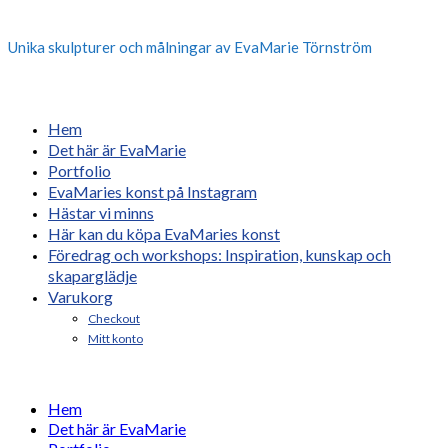
Unika skulpturer och målningar av EvaMarie Törnström
Hem
Det här är EvaMarie
Portfolio
EvaMaries konst på Instagram
Hästar vi minns
Här kan du köpa EvaMaries konst
Föredrag och workshops: Inspiration, kunskap och
skaparglädje
Varukorg
Checkout
Mitt konto
Hem
Det här är EvaMarie