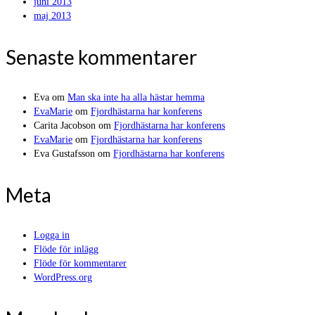
juni 2013
maj 2013
Senaste kommentarer
Eva
om
Man ska inte ha alla hästar hemma
EvaMarie
om
Fjordhästarna har konferens
Carita Jacobson
om
Fjordhästarna har konferens
EvaMarie
om
Fjordhästarna har konferens
Eva Gustafsson
om
Fjordhästarna har konferens
Meta
Logga in
Flöde för inlägg
Flöde för kommentarer
WordPress.org