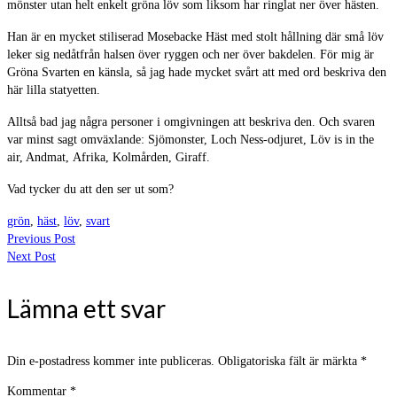
mönster utan helt enkelt gröna löv som liksom har ringlat ner över hästen.
Han är en mycket stiliserad Mosebacke Häst med stolt hållning där små löv
leker sig nedåtfrån halsen över ryggen och ner över bakdelen. För mig är
Gröna Svarten en känsla, så jag hade mycket svårt att med ord beskriva den
här lilla statyetten.
Alltså bad jag några personer i omgivningen att beskriva den. Och svaren
var minst sagt omväxlande: Sjömonster, Loch Ness-odjuret, Löv is in the
air, Andmat, Afrika, Kolmården, Giraff.
Vad tycker du att den ser ut som?
grön
,
häst
,
löv
,
svart
Previous Post
Next Post
Lämna ett svar
Din e-postadress kommer inte publiceras.
Obligatoriska fält är märkta
*
Kommentar
*