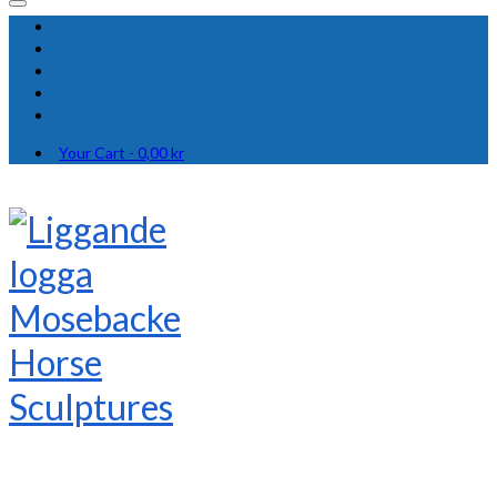
Your Cart
-
0,00
kr