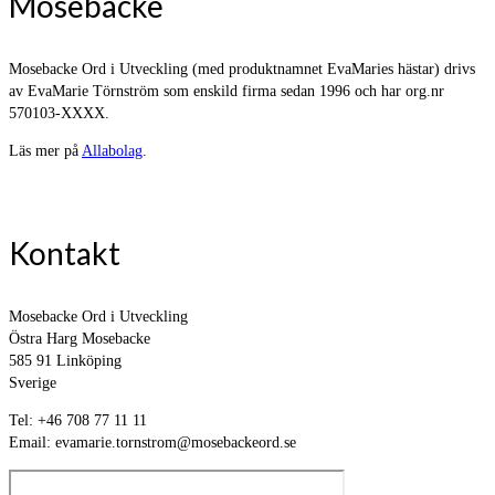
Mosebacke
Mosebacke Ord i Utveckling (med produktnamnet EvaMaries hästar) drivs
av EvaMarie Törnström som enskild firma sedan 1996 och har org.nr
570103-XXXX.
Läs mer på
Allabolag
.
Kontakt
Mosebacke Ord i Utveckling
Östra Harg Mosebacke
585 91 Linköping
Sverige
Tel: +46 708 77 11 11
Email: evamarie.tornstrom@mosebackeord.se