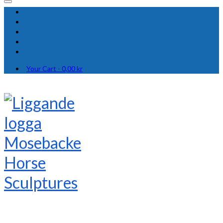
Your Cart
-
0,00
kr