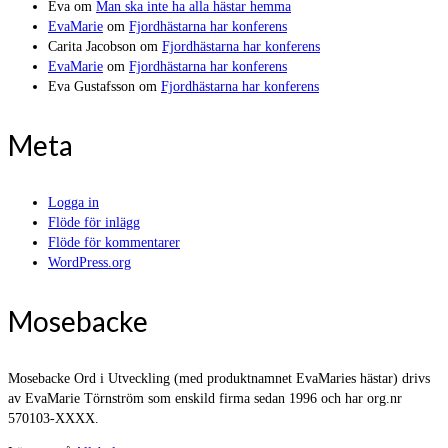
Eva
om
Man ska inte ha alla hästar hemma
EvaMarie
om
Fjordhästarna har konferens
Carita Jacobson
om
Fjordhästarna har konferens
EvaMarie
om
Fjordhästarna har konferens
Eva Gustafsson
om
Fjordhästarna har konferens
Meta
Logga in
Flöde för inlägg
Flöde för kommentarer
WordPress.org
Mosebacke
Mosebacke Ord i Utveckling (med produktnamnet EvaMaries hästar) drivs
av EvaMarie Törnström som enskild firma sedan 1996 och har org.nr
570103-XXXX.