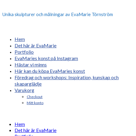
Unika skulpturer och målningar av EvaMarie Törnström
Hem
Det här är EvaMarie
Portfolio
EvaMaries konst på Instagram
Hästar vi minns
Här kan du köpa EvaMaries konst
Föredrag och workshops: Inspiration, kunskap och
skaparglädje
Varukorg
Checkout
Mitt konto
Hem
Det här är EvaMarie