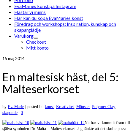
Portfolio
EvaMaries konst på Instagram
Hästar vi minns
Här kan du köpa EvaMaries konst
Föredrag och workshops: Inspiration, kunskap och
skaparglädje
Varukorg
Checkout
Mitt konto
15
maj 2014
En maltesisk häst, del 5:
Malteserkorset
by
EvaMarie
|
posted in:
konst
,
Kreativitet
,
Mönster
,
Polymer Clay
,
skapande
|
0
Nu har vi kommit fram till
själva symbolen för Malta – Malteserkorset. Jag tänkte att det skulle passa