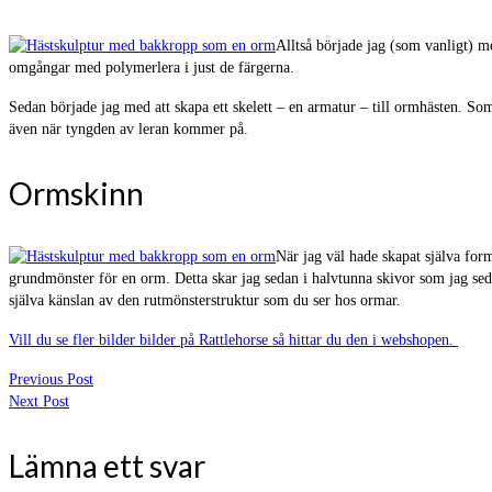
Alltså började jag (som vanligt) me
omgångar med polymerlera i just de färgerna.
Sedan började jag med att skapa ett skelett – en armatur – till ormhästen. Som
även när tyngden av leran kommer på.
Ormskinn
När jag väl hade skapat själva for
grundmönster för en orm. Detta skar jag sedan i halvtunna skivor som jag sed
själva känslan av den rutmönsterstruktur som du ser hos ormar.
Vill du se fler bilder bilder på Rattlehorse så hittar du den i webshopen.
Previous Post
Next Post
Lämna ett svar