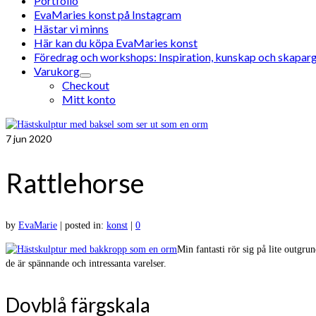
Portfolio
EvaMaries konst på Instagram
Hästar vi minns
Här kan du köpa EvaMaries konst
Föredrag och workshops: Inspiration, kunskap och skaparg
Varukorg
Checkout
Mitt konto
7
jun 2020
Rattlehorse
by
EvaMarie
|
posted in:
konst
|
0
Min fantasti rör sig på lite outgr
de är spännande och intressanta varelser.
Dovblå färgskala