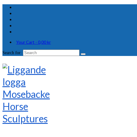
Your Cart
-
0,00
kr
Search for: