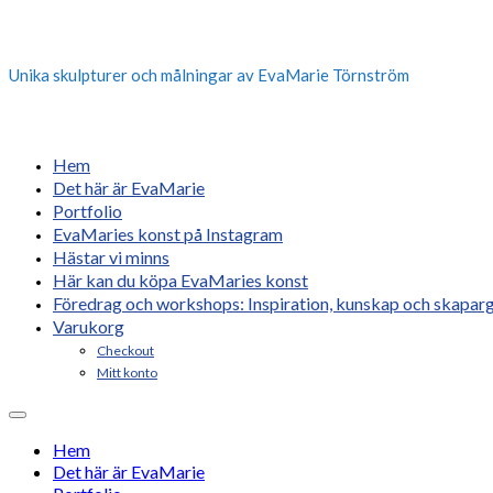
Unika skulpturer och målningar av EvaMarie Törnström
Hem
Det här är EvaMarie
Portfolio
EvaMaries konst på Instagram
Hästar vi minns
Här kan du köpa EvaMaries konst
Föredrag och workshops: Inspiration, kunskap och skaparg
Varukorg
Checkout
Mitt konto
Hem
Det här är EvaMarie