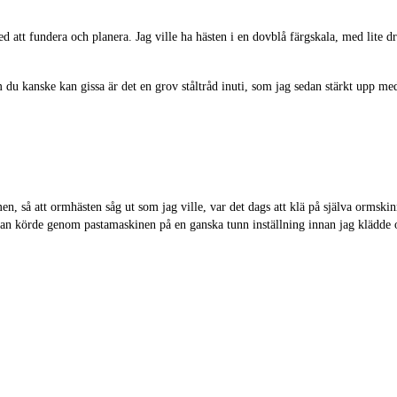
d att fundera och planera. Jag ville ha hästen i en dovblå färgskala, med lite dr
 du kanske kan gissa är det en grov ståltråd inuti, som jag sedan stärkt upp me
men, så att ormhästen såg ut som jag ville, var det dags att klä på själva ormsk
an körde genom pastamaskinen på en ganska tunn inställning innan jag klädde o