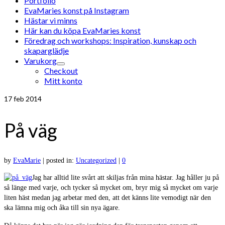
Portfolio
EvaMaries konst på Instagram
Hästar vi minns
Här kan du köpa EvaMaries konst
Föredrag och workshops: Inspiration, kunskap och
skaparglädje
Varukorg
Checkout
Mitt konto
17
feb 2014
På väg
by
EvaMarie
|
posted in:
Uncategorized
|
0
Jag har alltid lite svårt att skiljas från mina hästar. Jag håller ju på
så länge med varje, och tycker så mycket om, bryr mig så mycket om varje
liten häst medan jag arbetar med den, att det känns lite vemodigt när den
ska lämna mig och åka till sin nya ägare.