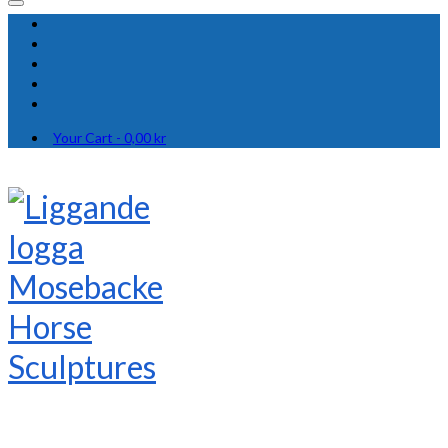
Your Cart
-
0,00
kr