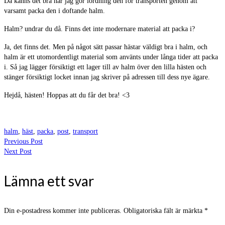
Då känns det bra när jag gör iordning den för transporten genom att
varsamt packa den i doftande halm.
Halm? undrar du då. Finns det inte modernare material att packa i?
Ja, det finns det. Men på något sätt passar hästar väldigt bra i halm, och
halm är ett utomordentligt material som använts under långa tider att packa
i. Så jag lägger försiktigt ett lager till av halm över den lilla hästen och
stänger försiktigt locket innan jag skriver på adressen till dess nye ägare.
Hejdå, hästen! Hoppas att du får det bra! <3
halm
,
häst
,
packa
,
post
,
transport
Previous Post
Next Post
Lämna ett svar
Din e-postadress kommer inte publiceras.
Obligatoriska fält är märkta
*