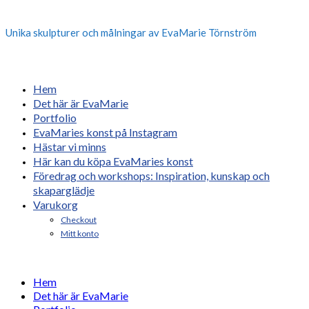
Unika skulpturer och målningar av EvaMarie Törnström
Hem
Det här är EvaMarie
Portfolio
EvaMaries konst på Instagram
Hästar vi minns
Här kan du köpa EvaMaries konst
Föredrag och workshops: Inspiration, kunskap och
skaparglädje
Varukorg
Checkout
Mitt konto
Hem
Det här är EvaMarie