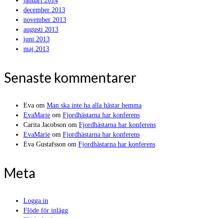
januari 2014
december 2013
november 2013
augusti 2013
juni 2013
maj 2013
Senaste kommentarer
Eva
om
Man ska inte ha alla hästar hemma
EvaMarie
om
Fjordhästarna har konferens
Carita Jacobson
om
Fjordhästarna har konferens
EvaMarie
om
Fjordhästarna har konferens
Eva Gustafsson
om
Fjordhästarna har konferens
Meta
Logga in
Flöde för inlägg