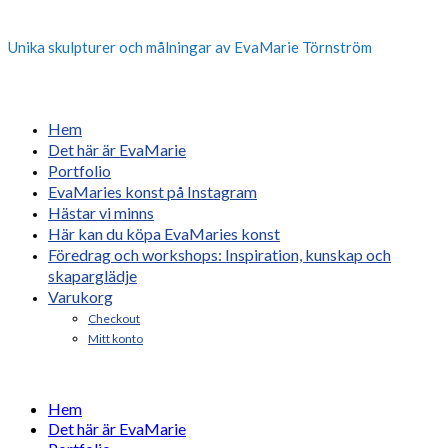
Unika skulpturer och målningar av EvaMarie Törnström
Hem
Det här är EvaMarie
Portfolio
EvaMaries konst på Instagram
Hästar vi minns
Här kan du köpa EvaMaries konst
Föredrag och workshops: Inspiration, kunskap och
skaparglädje
Varukorg
Checkout
Mitt konto
Hem
Det här är EvaMarie