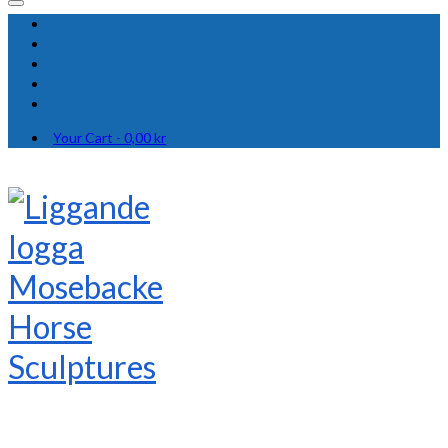
Your Cart
-
0,00
kr