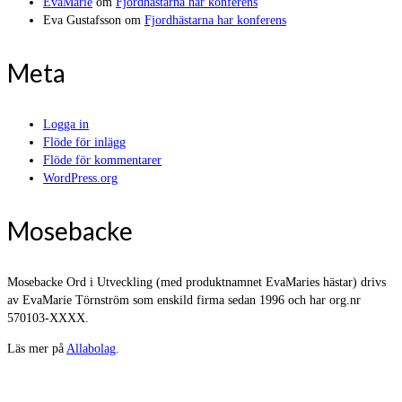
EvaMarie
om
Fjordhästarna har konferens
Eva Gustafsson
om
Fjordhästarna har konferens
Meta
Logga in
Flöde för inlägg
Flöde för kommentarer
WordPress.org
Mosebacke
Mosebacke Ord i Utveckling (med produktnamnet EvaMaries hästar) drivs
av EvaMarie Törnström som enskild firma sedan 1996 och har org.nr
570103-XXXX.
Läs mer på
Allabolag
.