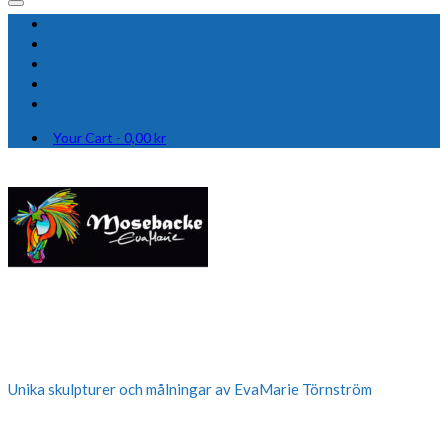
Your Cart
-
0,00
kr
Unika skulpturer och målningar av EvaMarie Törnström