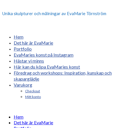
Unika skulpturer och målningar av EvaMarie Törnström
Hem
Det här är EvaMarie
Portfolio
EvaMaries konst på Instagram
Hästar vi minns
Här kan du köpa EvaMaries konst
Föredrag och workshops: Inspiration, kunskap och
skaparglädje
Varukorg
Checkout
Mitt konto
Hem
Det här är EvaMarie