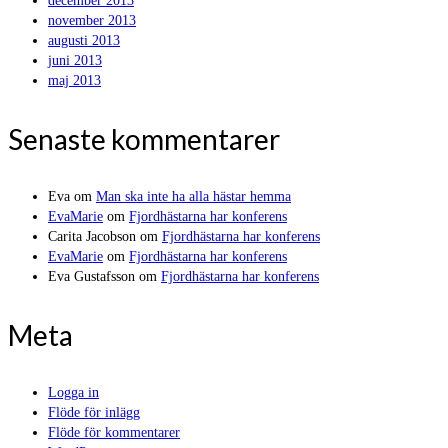
december 2013
november 2013
augusti 2013
juni 2013
maj 2013
Senaste kommentarer
Eva
om
Man ska inte ha alla hästar hemma
EvaMarie
om
Fjordhästarna har konferens
Carita Jacobson
om
Fjordhästarna har konferens
EvaMarie
om
Fjordhästarna har konferens
Eva Gustafsson
om
Fjordhästarna har konferens
Meta
Logga in
Flöde för inlägg
Flöde för kommentarer