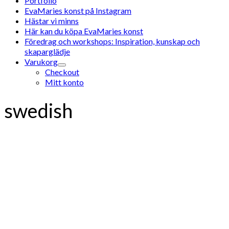
Portfolio
EvaMaries konst på Instagram
Hästar vi minns
Här kan du köpa EvaMaries konst
Föredrag och workshops: Inspiration, kunskap och
skaparglädje
Varukorg
Checkout
Mitt konto
swedish