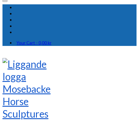
Your Cart
-
0,00
kr