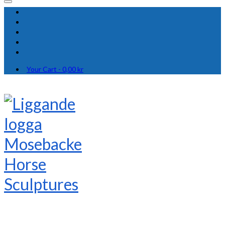
Your Cart
-
0,00
kr