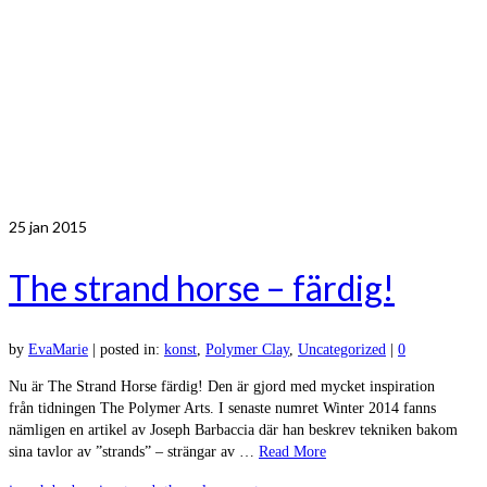
25
jan 2015
The strand horse – färdig!
by
EvaMarie
|
posted in:
konst
,
Polymer Clay
,
Uncategorized
|
0
Nu är The Strand Horse färdig! Den är gjord med mycket inspiration
från tidningen The Polymer Arts. I senaste numret Winter 2014 fanns
nämligen en artikel av Joseph Barbaccia där han beskrev tekniken bakom
sina tavlor av ”strands” – strängar av …
Read More