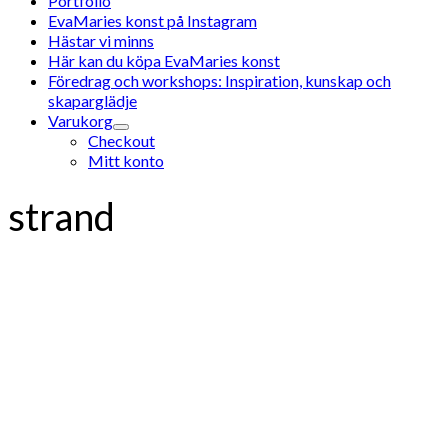
Portfolio
EvaMaries konst på Instagram
Hästar vi minns
Här kan du köpa EvaMaries konst
Föredrag och workshops: Inspiration, kunskap och
skaparglädje
Varukorg
Checkout
Mitt konto
strand