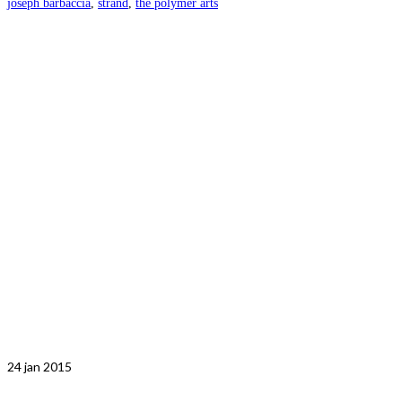
joseph barbaccia
,
strand
,
the polymer arts
24
jan 2015