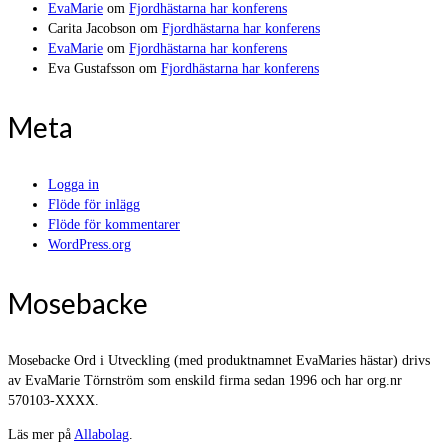
EvaMarie
om
Fjordhästarna har konferens
Carita Jacobson
om
Fjordhästarna har konferens
EvaMarie
om
Fjordhästarna har konferens
Eva Gustafsson
om
Fjordhästarna har konferens
Meta
Logga in
Flöde för inlägg
Flöde för kommentarer
WordPress.org
Mosebacke
Mosebacke Ord i Utveckling (med produktnamnet EvaMaries hästar) drivs
av EvaMarie Törnström som enskild firma sedan 1996 och har org.nr
570103-XXXX.
Läs mer på
Allabolag
.