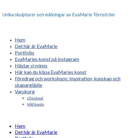
Unika skulpturer och målningar av EvaMarie Törnström
Hem
Det här är EvaMarie
Portfolio
EvaMaries konst på Instagram
Hästar vi minns
Här kan du köpa EvaMaries konst
Föredrag och workshops: Inspiration, kunskap och
skaparglädje
Varukorg
Checkout
Mitt konto
Hem
Det här är EvaMarie