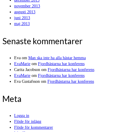
december 2013
november 2013
augusti 2013
juni 2013
maj 2013
Senaste kommentarer
Eva
om
Man ska inte ha alla hästar hemma
EvaMarie
om
Fjordhästarna har konferens
Carita Jacobson
om
Fjordhästarna har konferens
EvaMarie
om
Fjordhästarna har konferens
Eva Gustafsson
om
Fjordhästarna har konferens
Meta
Logga in
Flöde för inlägg
Flöde för kommentarer