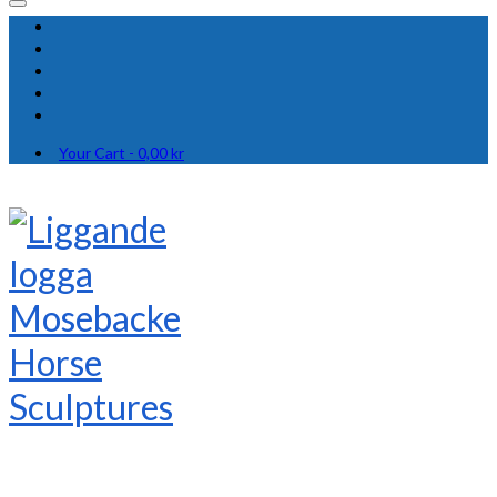
Your Cart
-
0,00
kr