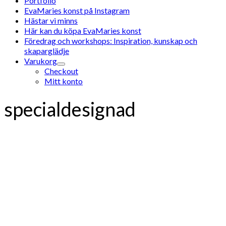
Portfolio
EvaMaries konst på Instagram
Hästar vi minns
Här kan du köpa EvaMaries konst
Föredrag och workshops: Inspiration, kunskap och
skaparglädje
Varukorg
Checkout
Mitt konto
specialdesignad