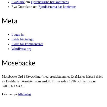
EvaMarie
om
Fjordhästarna har konferens
Eva Gustafsson
om
Fjordhästarna har konferens
Meta
Logga in
Flöde för inlägg
Flöde för kommentarer
WordPress.org
Mosebacke
Mosebacke Ord i Utveckling (med produktnamnet EvaMaries hästar) drivs
av EvaMarie Törnström som enskild firma sedan 1996 och har org.nr
570103-XXXX.
Läs mer på
Allabolag
.