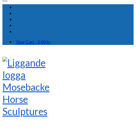
Your Cart
-
0,00
kr