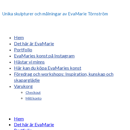
Unika skulpturer och målningar av EvaMarie Törnström
Hem
Det här är EvaMarie
Portfolio
EvaMaries konst på Instagram
Hästar vi minns
Här kan du köpa EvaMaries konst
Föredrag och workshops: Inspiration, kunskap och
skaparglädje
Varukorg
Checkout
Mitt konto
Hem
Det här är EvaMarie