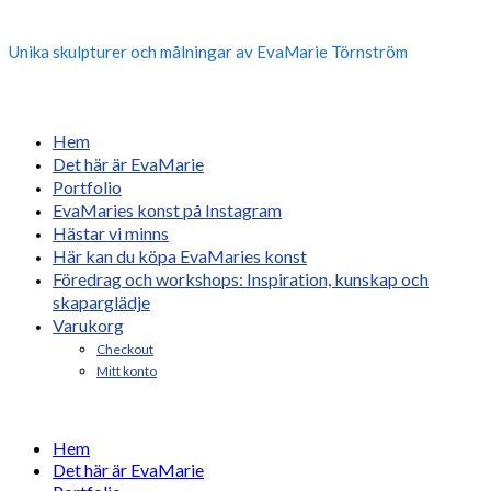
Unika skulpturer och målningar av EvaMarie Törnström
Hem
Det här är EvaMarie
Portfolio
EvaMaries konst på Instagram
Hästar vi minns
Här kan du köpa EvaMaries konst
Föredrag och workshops: Inspiration, kunskap och
skaparglädje
Varukorg
Checkout
Mitt konto
Hem
Det här är EvaMarie