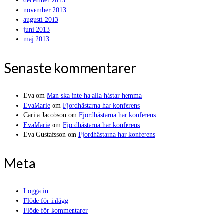
december 2013
november 2013
augusti 2013
juni 2013
maj 2013
Senaste kommentarer
Eva
om
Man ska inte ha alla hästar hemma
EvaMarie
om
Fjordhästarna har konferens
Carita Jacobson
om
Fjordhästarna har konferens
EvaMarie
om
Fjordhästarna har konferens
Eva Gustafsson
om
Fjordhästarna har konferens
Meta
Logga in
Flöde för inlägg
Flöde för kommentarer