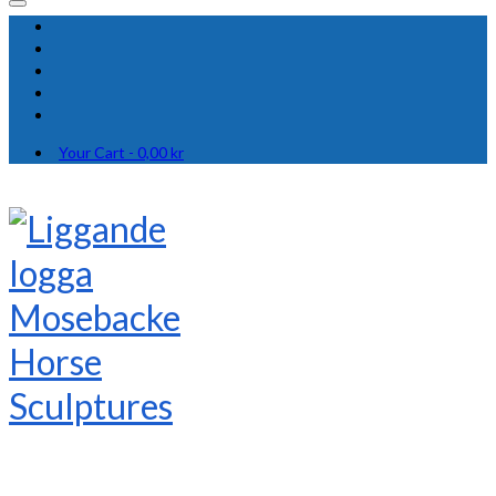
Your Cart
-
0,00
kr