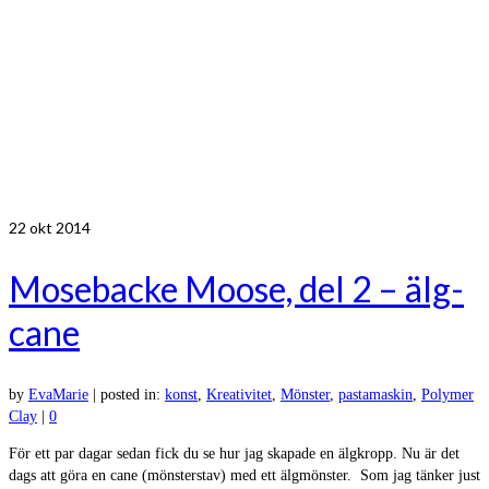
22
okt 2014
Mosebacke Moose, del 2 – älg-
cane
by
EvaMarie
|
posted in:
konst
,
Kreativitet
,
Mönster
,
pastamaskin
,
Polymer
Clay
|
0
För ett par dagar sedan fick du se hur jag skapade en älgkropp. Nu är det
dags att göra en cane (mönsterstav) med ett älgmönster. Som jag tänker just