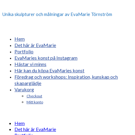
Unika skulpturer och målningar av EvaMarie Törnström
Hem
Det här är EvaMarie
Portfolio
EvaMaries konst på Instagram
Hästar vi minns
Här kan du köpa EvaMaries konst
Föredrag och workshops: Inspiration, kunskap och
skaparglädje
Varukorg
Checkout
Mitt konto
Hem
Det här är EvaMarie