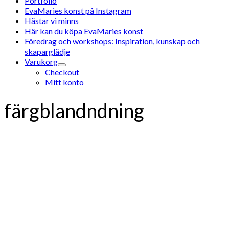
Portfolio
EvaMaries konst på Instagram
Hästar vi minns
Här kan du köpa EvaMaries konst
Föredrag och workshops: Inspiration, kunskap och
skaparglädje
Varukorg
Checkout
Mitt konto
färgblandndning