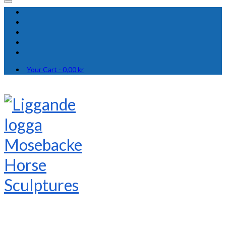
Your Cart
-
0,00
kr