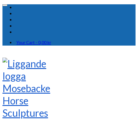
Your Cart
-
0,00
kr