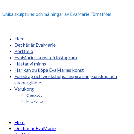
Unika skulpturer och målningar av EvaMarie Törnström
Hem
Det här är EvaMarie
Portfolio
EvaMaries konst på Instagram
Hästar vi minns
Här kan du köpa EvaMaries konst
Föredrag och workshops: Inspiration, kunskap och
skaparglädje
Varukorg
Checkout
Mitt konto
Hem
Det här är EvaMarie