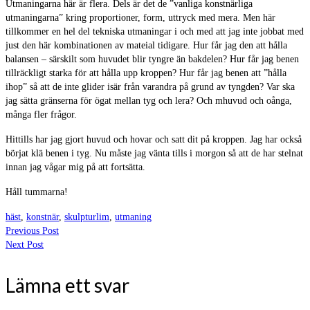
Utmaningarna här är flera. Dels är det de ”vanliga konstnärliga
utmaningarna” kring proportioner, form, uttryck med mera. Men här
tillkommer en hel del tekniska utmaningar i och med att jag inte jobbat med
just den här kombinationen av mateial tidigare. Hur får jag den att hålla
balansen – särskilt som huvudet blir tyngre än bakdelen? Hur får jag benen
tillräckligt starka för att hålla upp kroppen? Hur får jag benen att ”hålla
ihop” så att de inte glider isär från varandra på grund av tyngden? Var ska
jag sätta gränserna för ögat mellan tyg och lera? Och mhuvud och oånga,
många fler frågor.
Hittills har jag gjort huvud och hovar och satt dit på kroppen. Jag har också
börjat klä benen i tyg. Nu måste jag vänta tills i morgon så att de har stelnat
innan jag vågar mig på att fortsätta.
Håll tummarna!
häst
,
konstnär
,
skulpturlim
,
utmaning
Previous Post
Next Post
Lämna ett svar