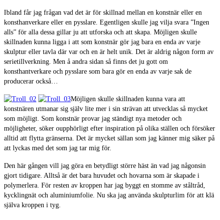
Ibland får jag frågan vad det är för skillnad mellan en konstnär eller en
konsthanverkare eller en pysslare. Egentligen skulle jag vilja svara ”Ingen
alls” för alla dessa gillar ju att utforska och att skapa. Möjligen skulle
skillnaden kunna ligga i att som konstnär gör jag bara en enda av varje
skulptur eller tavla där var och en är helt unik. Det är aldrig någon form av
serietillverkning. Men å andra sidan så finns det ju gott om
konsthantverkare och pysslare som bara gör en enda av varje sak de
producerar också…
Möjligen skulle skillnaden kunna vara att
konstnären utmanar sig själv lite mer i sin strävan att utvecklas så mycket
som möjligt. Som konstnär provar jag ständigt nya metoder och
möjligheter, söker oupphörligt efter inspiration på olika ställen och försöker
alltid att flytta gränserna. Det är mycket sällan som jag känner mig säker på
att lyckas med det som jag tar mig för.
Den här gången vill jag göra en betydligt större häst än vad jag någonsin
gjort tidigare. Alltså är det bara huvudet och hovarna som är skapade i
polymerlera. För resten av kroppen har jag byggt en stomme av ståltråd,
kycklingnät och aluminiumfolie. Nu ska jag använda skulpturlim för att klä
själva kroppen i tyg.