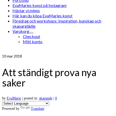
Portfolio
EvaMaries konst på Instagram
Hästar vi minns
Här kan du köpa EvaMaries konst
Föredrag och workshops: Inspiration, kunskap och
skaparglädje
Varukorg
Checkout
Mitt konto
10
mar 2018
Att ständigt prova nya
saker
by
EvaMarie
|
posted in:
skapande
|
0
Powered by
Translate