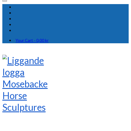
Your Cart
-
0,00
kr