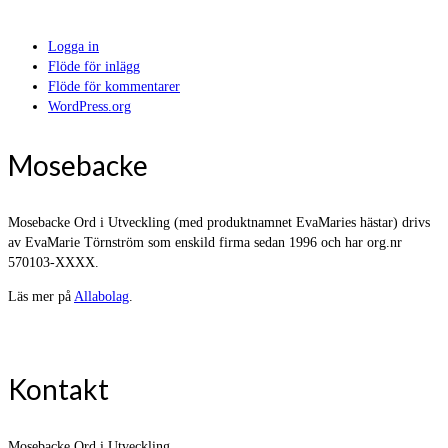
Logga in
Flöde för inlägg
Flöde för kommentarer
WordPress.org
Mosebacke
Mosebacke Ord i Utveckling (med produktnamnet EvaMaries hästar) drivs
av EvaMarie Törnström som enskild firma sedan 1996 och har org.nr
570103-XXXX.
Läs mer på
Allabolag
.
Kontakt
Mosebacke Ord i Utveckling