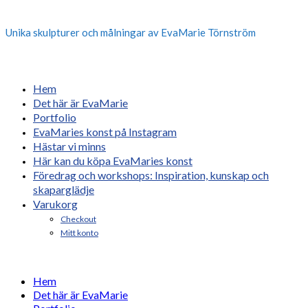
Unika skulpturer och målningar av EvaMarie Törnström
Hem
Det här är EvaMarie
Portfolio
EvaMaries konst på Instagram
Hästar vi minns
Här kan du köpa EvaMaries konst
Föredrag och workshops: Inspiration, kunskap och
skaparglädje
Varukorg
Checkout
Mitt konto
Hem
Det här är EvaMarie