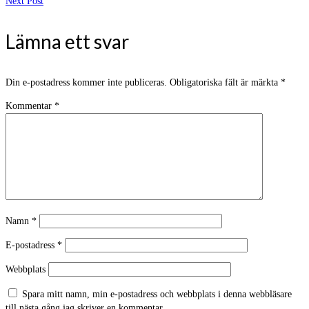
Next Post
Lämna ett svar
Din e-postadress kommer inte publiceras.
Obligatoriska fält är märkta
*
Kommentar
*
Namn
*
E-postadress
*
Webbplats
Spara mitt namn, min e-postadress och webbplats i denna webbläsare
till nästa gång jag skriver en kommentar.