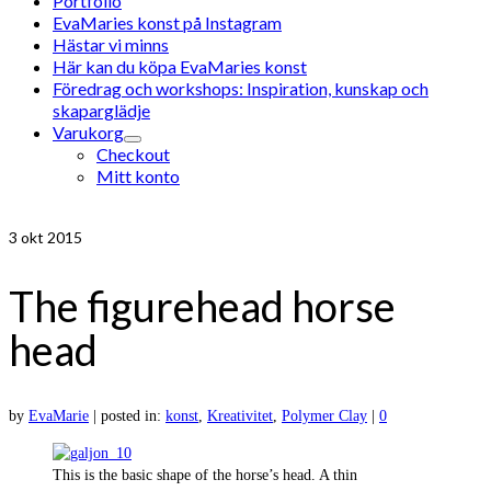
Portfolio
EvaMaries konst på Instagram
Hästar vi minns
Här kan du köpa EvaMaries konst
Föredrag och workshops: Inspiration, kunskap och
skaparglädje
Varukorg
Checkout
Mitt konto
3
okt 2015
The figurehead horse
head
by
EvaMarie
|
posted in:
konst
,
Kreativitet
,
Polymer Clay
|
0
This is the basic shape of the horse’s head. A thin