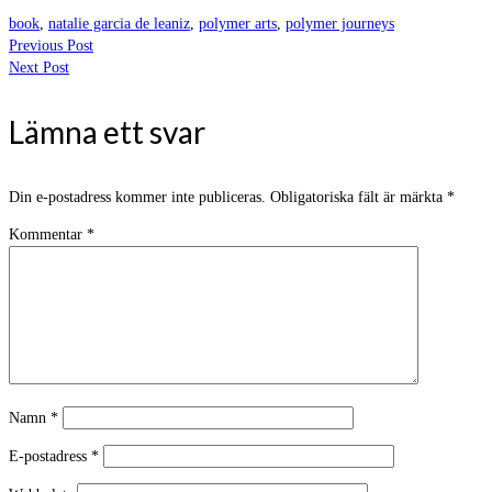
book
,
natalie garcia de leaniz
,
polymer arts
,
polymer journeys
Previous Post
Next Post
Lämna ett svar
Din e-postadress kommer inte publiceras.
Obligatoriska fält är märkta
*
Kommentar
*
Namn
*
E-postadress
*