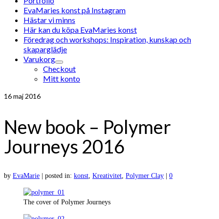
Portfolio
EvaMaries konst på Instagram
Hästar vi minns
Här kan du köpa EvaMaries konst
Föredrag och workshops: Inspiration, kunskap och
skaparglädje
Varukorg
Checkout
Mitt konto
16
maj 2016
New book – Polymer
Journeys 2016
by
EvaMarie
|
posted in:
konst
,
Kreativitet
,
Polymer Clay
|
0
The cover of Polymer Journeys