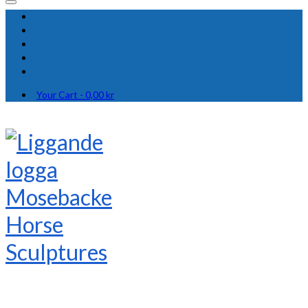
Your Cart
-
0,00
kr