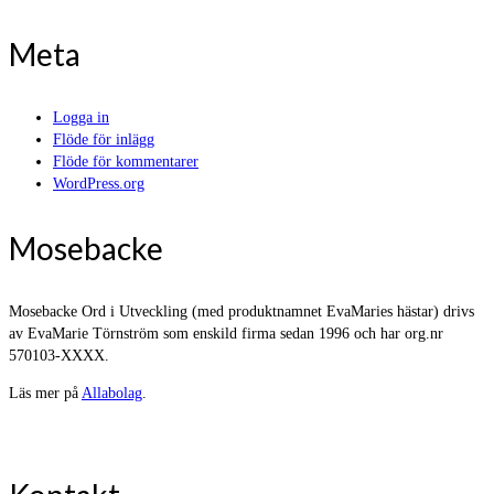
Meta
Logga in
Flöde för inlägg
Flöde för kommentarer
WordPress.org
Mosebacke
Mosebacke Ord i Utveckling (med produktnamnet EvaMaries hästar) drivs
av EvaMarie Törnström som enskild firma sedan 1996 och har org.nr
570103-XXXX.
Läs mer på
Allabolag
.