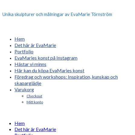
Unika skulpturer och målningar av EvaMarie Törnström
Hem
Det här är EvaMarie
Portfolio
EvaMaries konst på Instagram
Hästar vi minns
Här kan du köpa EvaMaries konst
Föredrag och workshops: Inspiration, kunskap och
skaparglädje
Varukorg
Checkout
Mitt konto
Hem
Det här är EvaMarie