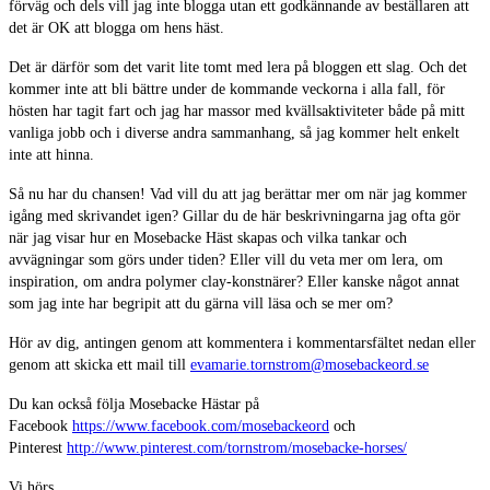
förväg och dels vill jag inte blogga utan ett godkännande av beställaren att
det är OK att blogga om hens häst.
Det är därför som det varit lite tomt med lera på bloggen ett slag. Och det
kommer inte att bli bättre under de kommande veckorna i alla fall, för
hösten har tagit fart och jag har massor med kvällsaktiviteter både på mitt
vanliga jobb och i diverse andra sammanhang, så jag kommer helt enkelt
inte att hinna.
Så nu har du chansen! Vad vill du att jag berättar mer om när jag kommer
igång med skrivandet igen? Gillar du de här beskrivningarna jag ofta gör
när jag visar hur en Mosebacke Häst skapas och vilka tankar och
avvägningar som görs under tiden? Eller vill du veta mer om lera, om
inspiration, om andra polymer clay-konstnärer? Eller kanske något annat
som jag inte har begripit att du gärna vill läsa och se mer om?
Hör av dig, antingen genom att kommentera i kommentarsfältet nedan eller
genom att skicka ett mail till
evamarie.tornstrom@mosebackeord.se
Du kan också följa Mosebacke Hästar på
Facebook
https://www.facebook.com/mosebackeord
och
Pinterest
http://www.pinterest.com/tornstrom/mosebacke-horses/
Vi hörs