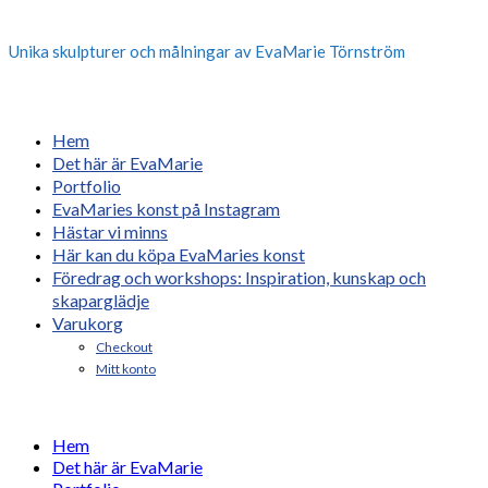
Unika skulpturer och målningar av EvaMarie Törnström
Hem
Det här är EvaMarie
Portfolio
EvaMaries konst på Instagram
Hästar vi minns
Här kan du köpa EvaMaries konst
Föredrag och workshops: Inspiration, kunskap och
skaparglädje
Varukorg
Checkout
Mitt konto
Hem
Det här är EvaMarie