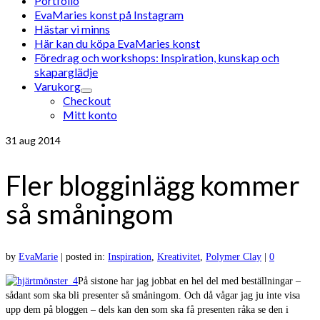
Portfolio
EvaMaries konst på Instagram
Hästar vi minns
Här kan du köpa EvaMaries konst
Föredrag och workshops: Inspiration, kunskap och
skaparglädje
Varukorg
Checkout
Mitt konto
31
aug 2014
Fler blogginlägg kommer
så småningom
by
EvaMarie
|
posted in:
Inspiration
,
Kreativitet
,
Polymer Clay
|
0
På sistone har jag jobbat en hel del med beställningar –
sådant som ska bli presenter så småningom. Och då vågar jag ju inte visa
upp dem på bloggen – dels kan den som ska få presenten råka se den i