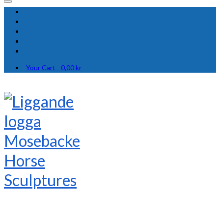
Your Cart
-
0,00
kr