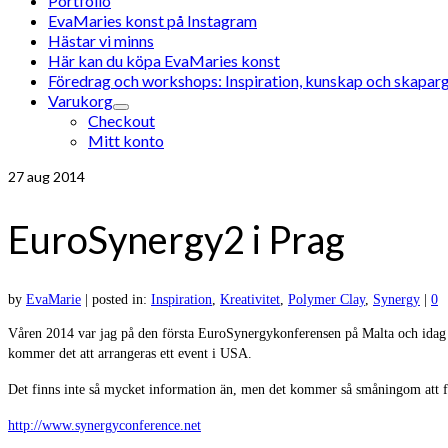
Portfolio
EvaMaries konst på Instagram
Hästar vi minns
Här kan du köpa EvaMaries konst
Föredrag och workshops: Inspiration, kunskap och skaparg
Varukorg
Checkout
Mitt konto
27
aug 2014
EuroSynergy2 i Prag
by
EvaMarie
|
posted in:
Inspiration
,
Kreativitet
,
Polymer Clay
,
Synergy
|
0
Våren 2014 var jag på den första EuroSynergykonferensen på Malta och idag 
kommer det att arrangeras ett event i USA.
Det finns inte så mycket information än, men det kommer så småningom att 
http://www.synergyconference.net