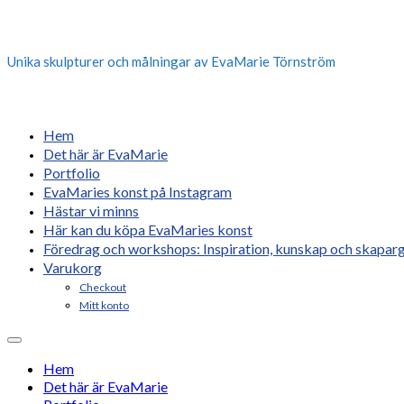
Unika skulpturer och målningar av EvaMarie Törnström
Hem
Det här är EvaMarie
Portfolio
EvaMaries konst på Instagram
Hästar vi minns
Här kan du köpa EvaMaries konst
Föredrag och workshops: Inspiration, kunskap och skaparg
Varukorg
Checkout
Mitt konto
Hem
Det här är EvaMarie