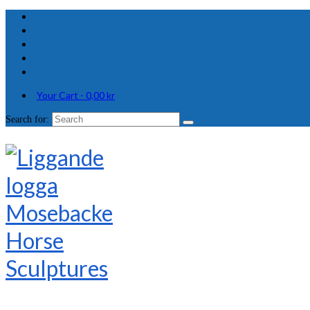
Your Cart
-
0,00
kr
Search for: