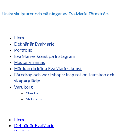
Unika skulpturer och målningar av EvaMarie Törnström
Hem
Det här är EvaMarie
Portfolio
EvaMaries konst på Instagram
Hästar vi minns
Här kan du köpa EvaMaries konst
Föredrag och workshops: Inspiration, kunskap och
skaparglädje
Varukorg
Checkout
Mitt konto
Hem
Det här är EvaMarie