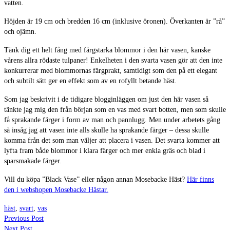
vatten.
Höjden är 19 cm och bredden 16 cm (inklusive öronen). Överkanten är ”rå”
och ojämn.
Tänk dig ett helt fång med färgstarka blommor i den här vasen, kanske
vårens allra rödaste tulpaner! Enkelheten i den svarta vasen gör att den inte
konkurrerar med blommornas färgprakt, samtidigt som den på ett elegant
och subtilt sätt ger en effekt som av en rofyllt betande häst.
Som jag beskrivit i de tidigare blogginläggen om just den här vasen så
tänkte jag mig den från början som en vas med svart botten, men som skulle
få sprakande färger i form av man och pannlugg. Men under arbetets gång
så insåg jag att vasen inte alls skulle ha sprakande färger – dessa skulle
komma från det som man väljer att placera i vasen. Det svarta kommer att
lyfta fram både blommor i klara färger och mer enkla gräs och blad i
sparsmakade färger.
Vill du köpa ”Black Vase” eller någon annan Mosebacke Häst?
Här finns
den i webshopen Mosebacke Hästar.
häst
,
svart
,
vas
Previous Post
Next Post