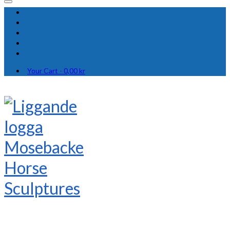
Your Cart
-
0,00
kr