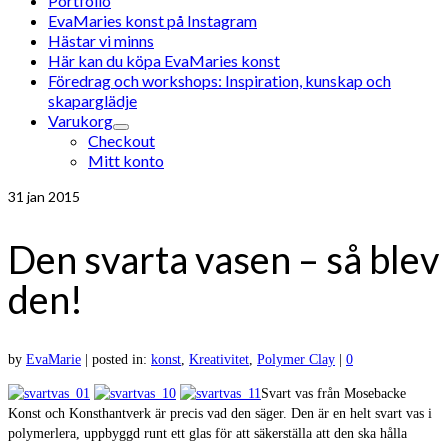
Portfolio
EvaMaries konst på Instagram
Hästar vi minns
Här kan du köpa EvaMaries konst
Föredrag och workshops: Inspiration, kunskap och
skaparglädje
Varukorg
Checkout
Mitt konto
31
jan 2015
Den svarta vasen – så blev
den!
by
EvaMarie
|
posted in:
konst
,
Kreativitet
,
Polymer Clay
|
0
Svart vas från Mosebacke
Konst och Konsthantverk är precis vad den säger. Den är en helt svart vas i
polymerlera, uppbyggd runt ett glas för att säkerställa att den ska hålla