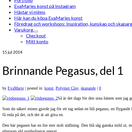
Portfolio
EvaMaries konst på Instagram
Hästar vi minns
Här kan du köpa EvaMaries konst
Föredrag och workshops: Inspiration, kunskap och skaparg
Varukorg
Checkout
Mitt konto
15
jul 2014
Brinnande Pegasus, del 1
by
EvaMarie
|
posted in:
konst
,
Polymer Clay
,
skapande
|
0
Så är det dags för den sista hästen som jag gö
Som du säkert minns gjorde jag för ett tag sedan en blå pegasus, en flygande hä
få reda på det, och det är att göra en.
Den här pegasen har en lite mer stolt ställning. Den blå såg ganska mild ut, me
eftersom eld symboliserar energi.