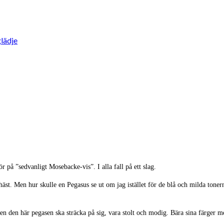
lädje
r på ”sedvanligt Mosebacke-vis”. I alla fall på ett slag.
st. Men hur skulle en Pegasus se ut om jag istället för de blå och milda tonerna
n den här pegasen ska sträcka på sig, vara stolt och modig. Bära sina färger med 