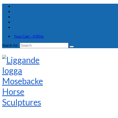
Your Cart
-
0,00
kr
Search for: