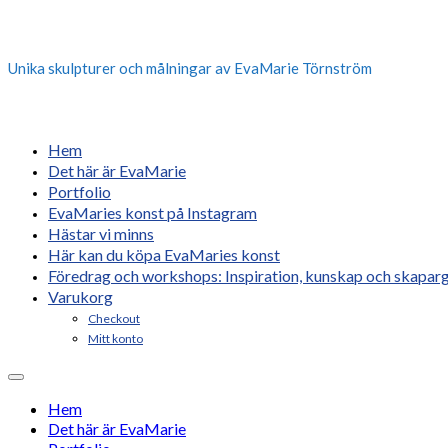
Unika skulpturer och målningar av EvaMarie Törnström
Hem
Det här är EvaMarie
Portfolio
EvaMaries konst på Instagram
Hästar vi minns
Här kan du köpa EvaMaries konst
Föredrag och workshops: Inspiration, kunskap och skaparg
Varukorg
Checkout
Mitt konto
Hem
Det här är EvaMarie