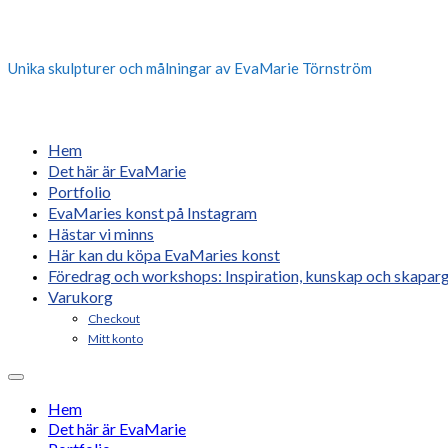
Unika skulpturer och målningar av EvaMarie Törnström
Hem
Det här är EvaMarie
Portfolio
EvaMaries konst på Instagram
Hästar vi minns
Här kan du köpa EvaMaries konst
Föredrag och workshops: Inspiration, kunskap och skaparg
Varukorg
Checkout
Mitt konto
Hem
Det här är EvaMarie