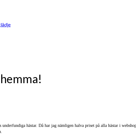
lädje
ar hemma!
 underfundiga hästar. Då har jag nämligen halva priset på alla hästar i websh
n.