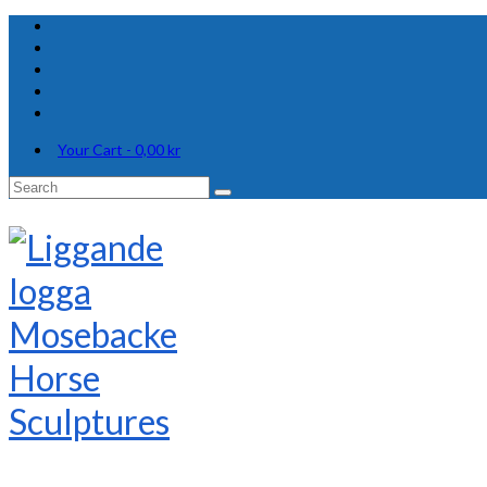
Your Cart
-
0,00
kr
Search
for: