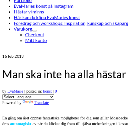
Portfolio
EvaMaries konst på Instagram
Hästar vi minns
Här kan du köpa EvaMaries konst
Föredrag och workshops: Inspiration, kunskap och skaparg
Varukorg
Checkout
Mitt konto
16
feb 2018
Man ska inte ha alla häst
by
EvaMarie
|
posted in:
konst
|
0
Powered by
Translate
En gång om året öppnas fantastiska möjligheter för dig som gillar Mosebackes
dras
automagiskt
av när du klickat dig fram till själva utcheckningen i kassa