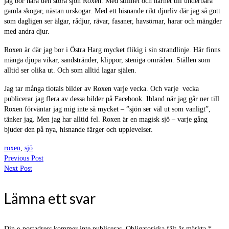
jag bor nära den stora sjön Roxen. Med stillhet och närhet till underbara
gamla skogar, nästan urskogar. Med ett hisnande rikt djurliv där jag så gott
som dagligen ser älgar, rådjur, rävar, fasaner, havsörnar, harar och mängder
med andra djur.
Roxen är där jag bor i Östra Harg mycket flikig i sin strandlinje. Här finns
många djupa vikar, sandstränder, klippor, steniga områden. Ställen som
alltid ser olika ut. Och som alltid lagar själen.
Jag tar många tiotals bilder av Roxen varje vecka. Och varje vecka
publicerar jag flera av dessa bilder på Facebook. Ibland när jag går ner till
Roxen förväntar jag mig inte så mycket – ”sjön ser väl ut som vanligt”,
tänker jag. Men jag har alltid fel. Roxen är en magisk sjö – varje gång
bjuder den på nya, hisnande färger och upplevelser.
roxen
,
sjö
Previous Post
Next Post
Lämna ett svar
Din e-postadress kommer inte publiceras.
Obligatoriska fält är märkta
*