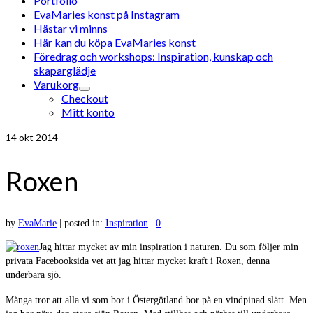
Portfolio
EvaMaries konst på Instagram
Hästar vi minns
Här kan du köpa EvaMaries konst
Föredrag och workshops: Inspiration, kunskap och
skaparglädje
Varukorg
Checkout
Mitt konto
14
okt 2014
Roxen
by
EvaMarie
|
posted in:
Inspiration
|
0
Jag hittar mycket av min inspiration i naturen. Du som följer min
privata Facebooksida vet att jag hittar mycket kraft i Roxen, denna
underbara sjö.
Många tror att alla vi som bor i Östergötland bor på en vindpinad slätt. Men