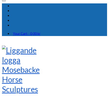
Your Cart
-
0,00
kr