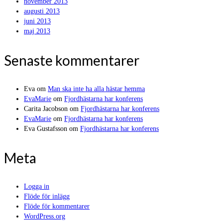
november 2013
augusti 2013
juni 2013
maj 2013
Senaste kommentarer
Eva
om
Man ska inte ha alla hästar hemma
EvaMarie
om
Fjordhästarna har konferens
Carita Jacobson
om
Fjordhästarna har konferens
EvaMarie
om
Fjordhästarna har konferens
Eva Gustafsson
om
Fjordhästarna har konferens
Meta
Logga in
Flöde för inlägg
Flöde för kommentarer
WordPress.org