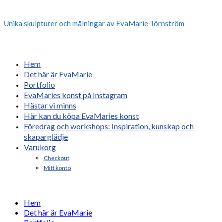
Unika skulpturer och målningar av EvaMarie Törnström
Hem
Det här är EvaMarie
Portfolio
EvaMaries konst på Instagram
Hästar vi minns
Här kan du köpa EvaMaries konst
Föredrag och workshops: Inspiration, kunskap och
skaparglädje
Varukorg
Checkout
Mitt konto
Hem
Det här är EvaMarie