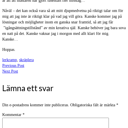
är att att mästaren har gjort tusentals fler misstag…
Nåväl – det kan också vara så att mitt djupmedvetna på riktigt talar om för
mig att jag inte är riktigt klar på vad jag vill göra. Kanske kommer jag på
lösningar och möjligheter inom en ganska snar framtid, så att jag får
”igångsättningstillstånd” av min kreativa själ. Kanske behöver jag bara sova
en natt på det. Kanske vaknar jag i morgon med allt klart för mig.
Kanske…
Hoppas.
lerkramp
,
skräplera
Previous Post
Next Post
Lämna ett svar
Din e-postadress kommer inte publiceras.
Obligatoriska fält är märkta
*
Kommentar
*