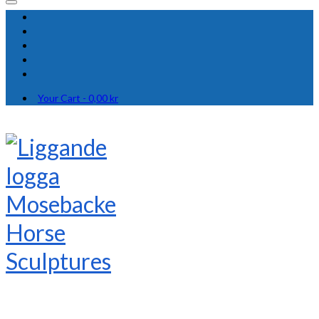
Your Cart
-
0,00
kr