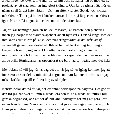
anledningen behöver ta lite mer tid på sig? Just nu håller jag på med ett nytt
projekt, av ett slag som jag inte gjort tidigare. Och ja, du gissar rätt. För en
gångs skull är det inte hästar… Och jag sitter vid ateljébordet och skissar
och skissar. Tittar på bilder i böcker, surfar, klurar på färgscheman, skissar
igen. Klurar. På något sätt är det som om det sitter fast.
Jag brukar nämligen göra en hel del research, skissarbete och planering
innan jag börjar med själva skapandet av ett nytt verk. Och så länge som det
inte känns riktigt bra på skiss- och planeringsstadiet är det svårt att gå
vidare till genomförandestadiet. Ibland har det hänt att jag tagit mig i
kragen och satt igång ändå. Och ofta har det hänt att jag kunnat se
möjligheterna och kunnat lösa problemen på vägen, det har liksom varit så
att de olika lösningarna har uppenbarat sig bara jag satt igång med det hela.
Men ibland så vill jag vänta. Jag vet att när jag sätter igång kommer jag att
investera en stor del av min tid på något som kanske inte blir bra, som jag
måste knåda ihop till en liten hög av skräplera.
Kanske beror det på att jag har ett annat heltidsjobb på dagarna. Det gör att
den tid jag har över till min älskade lera och mina älskade skulpturer blir
ganska begränsad, och att det då blir ännu viktigare för mig att göra ”rätt”
redan från början? Men å andra sida är det ju av misstagen man lär sig. Det
finns ju ett talesätt som säger att det som skiljer en mästare från nybörjaren