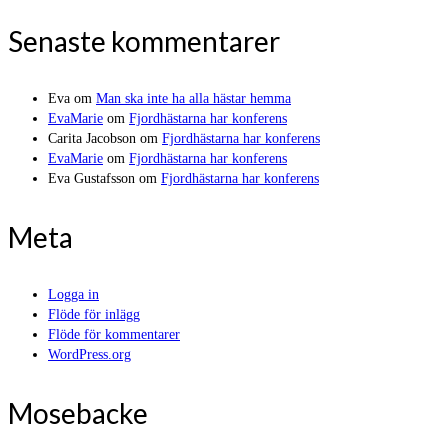
Senaste kommentarer
Eva
om
Man ska inte ha alla hästar hemma
EvaMarie
om
Fjordhästarna har konferens
Carita Jacobson
om
Fjordhästarna har konferens
EvaMarie
om
Fjordhästarna har konferens
Eva Gustafsson
om
Fjordhästarna har konferens
Meta
Logga in
Flöde för inlägg
Flöde för kommentarer
WordPress.org
Mosebacke