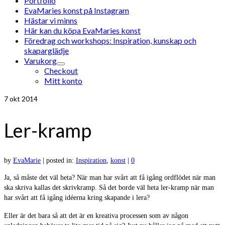
Portfolio
EvaMaries konst på Instagram
Hästar vi minns
Här kan du köpa EvaMaries konst
Föredrag och workshops: Inspiration, kunskap och
skaparglädje
Varukorg
Checkout
Mitt konto
7
okt 2014
Ler-kramp
by
EvaMarie
|
posted in:
Inspiration
,
konst
|
0
Ja, så måste det väl heta? När man har svårt att få igång ordflödet när man
ska skriva kallas det skrivkramp. Så det borde väl heta ler-kramp när man
har svårt att få igång idéerna kring skapande i lera?
Eller är det bara så att det är en kreativa processen som av någon