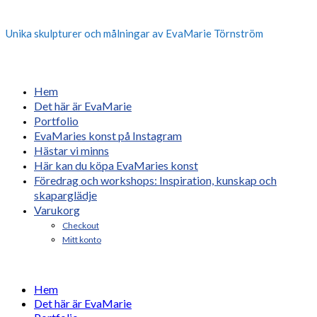
Unika skulpturer och målningar av EvaMarie Törnström
Hem
Det här är EvaMarie
Portfolio
EvaMaries konst på Instagram
Hästar vi minns
Här kan du köpa EvaMaries konst
Föredrag och workshops: Inspiration, kunskap och
skaparglädje
Varukorg
Checkout
Mitt konto
Hem
Det här är EvaMarie