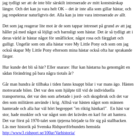
jag tydligt ser att de inte blir särskilt intresserade av mitt konstnärskap
längre. Och det kan ju vara helt OK – det är inte alla som gillar hästar, och
jag respekterar naturligtvis det. Alla kan ju inte vara intresserade av allt.
Det som jag reagerar lite mot är de som tappar intresset på grund av att jag
håller på med något så löjligt och barnsligt som hästar. Det är så tydligt att i
deras värld är hästar något för småflickor, något rosa och färgglatt och
gulligt. Ungefär som om alla hästar vore My Little Pony och som om jag
också skapar My Little Pony eftersom mina hästar också ofta har sprakande
färger.
Hur kunde det bli så här? Eller snarare: Hur kan hästarna ha genomgått en
sådan förändring på bara några tiotals år?
Går man hundra år tillbaka i tiden fanns knappt bilar i var mans ägo. Hästen
motsvarade bilen. Det var den som hjälpte till vid de individuella
transporterna, det var den som arbetade i jord- och skogsbruk och det var
den som militären använde i krig. Alltså var hästen något som männen
hanterade och alla har väl hört begreppet ”en riktig hästkarl”. En häst var
stor, hade muskler och var något som det krävdes en karl for att hantera.
Det var först på 1970-talet som tjejerna började ta för sig på stallbacken.
Läs mer historik på Svenska Ridsportförbundets hemsida
http://www3.ridsport.se/100ar/Varhistoria/