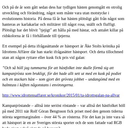
Och på de år som gått sedan dess har tydligen hästen genomgått en otrolig
utveckling och förändring, något som måste vara utan motstycke i
evolutionens historia. På dessa få år har hästen plötsligt gått från något som
hanteras av karlakarlar och militärer till något rosa, snällt och fluffigt.
Plötsligt har det blivit ”tjejigt” att hålla på med hästar, och antalet killar på
ridskolorna är få i förhållande till tjejerna.
Ett exempel på detta ifrågasättande av hästsport är Åke Stolts krönika på
Idrottens Affärer där han starkt ifrågasätter hästsport. Och detta tillochmed
utan att någon ryttare eller kusk fick pris vid galan:
”Och så höll jag tummarna för att hästfolket inte skulle förmå sig att
kampanjrösta som brukligt, för det hade allt sett ut med en kusk på podiet
och en stackars häst – som gjort det grövsta jobbet – undangömd med en
halmtuss i käften någonstans i environgerna.
http://www.idrottensaffarer.se/kronikor/2015/01/ta-idrottsgalan-pa-allvar
Kampanjröstande – alltså inte seriöst röstande – var alltså det hästfolket höll
på med 2011 när Rolf Göran Bengtsson fick priset med den genom tiderna
största segermarginalen – över 44 % av rösterna. För det kan ju inte vara så
att hästsport är en av Sveriges största sporter och de som fattade vad RGB