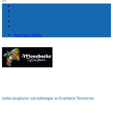
Your Cart
-
0,00
kr
Unika skulpturer och målningar av EvaMarie Törnström