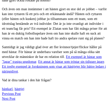
hade gjort också röstade på honom?
Och även om man instämmer i att hästen gjort en stor del av jobbet – varför
kan inte ryttaren få ett pris och ett erkännande ändå? Hästen och ryttaren
(eller hästen och kusken) jobbar ju tillsammans som ett team, som ett
idrottslag bestående av två individer. Det är ju inte ovanligt att individer i
ett team/lag får pris? Ett exempel är Zlatan som har fått många priser för att
han är en duktig fotbollsspelare även om han inte skulle haft en suck att
vinna en match om han inte hade haft tio andra spelare runt sig på planen?
Samtidigt är jag väldigt glad över att fler kvinnor/tjejer/flickor håller på
med hästar. För hästar är underbara varelser som på så många olika sätt
utvecklar de människor de har en relation till.
Ett exempel är hästar som
”lagar” trasiga ungdomar
.
Ett annat är hästar som tröstar sin tidigare ägare
.
Ett tredje exempel är forskningen som visar att hästtjejer blir bättre ledare i
näringslivet
.
Vad är dina tankar i den här frågan?
hästkarl
,
hästtjej
Previous Post
Next Post