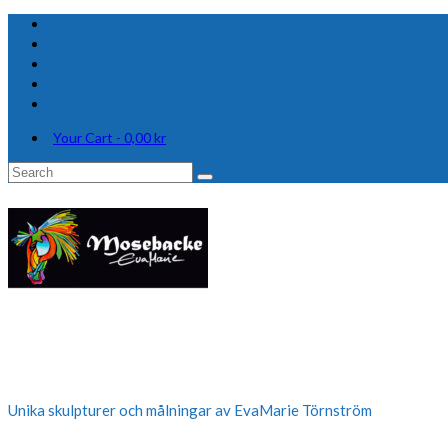
Your Cart
-
0,00
kr
Search
for:
Unika skulpturer och målningar av EvaMarie Törnström