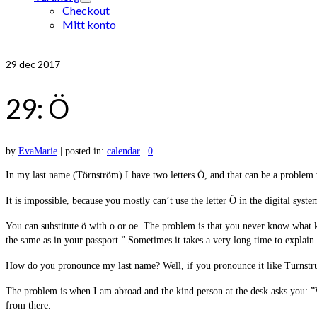
Checkout
Mitt konto
29
dec 2017
29: Ö
by
EvaMarie
|
posted in:
calendar
|
0
In my last name (Törnström) I have two letters Ö, and that can be a problem w
It is impossible, because you mostly can’t use the letter Ö in the digital syste
You can substitute ö with o or oe. The problem is that you never know what ki
the same as in your passport.” Sometimes it takes a very long time to explain 
How do you pronounce my last name? Well, if you pronounce it like Turnstru
The problem is when I am abroad and the kind person at the desk asks you: ”W
from there.