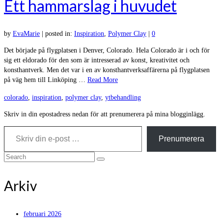
Ett hammarslag i huvudet
by
EvaMarie
|
posted in:
Inspiration
,
Polymer Clay
|
0
Det började på flygplatsen i Denver, Colorado. Hela Colorado är i och för
sig ett eldorado för den som är intresserad av konst, kreativitet och
konsthantverk. Men det var i en av konsthantverksaffärerna på flygplatsen
på väg hem till Linköping …
Read More
colorado
,
inspiration
,
polymer clay
,
ytbehandling
Skriv in din epostadress nedan för att prenumerera på mina blogginlägg.
Skriv din e-post …
Prenumerera
Search
for:
Arkiv
februari 2026