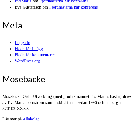
EvaMarie
om
Fjordhästarna har konferens
Eva Gustafsson
om
Fjordhästarna har konferens
Meta
Logga in
Flöde för inlägg
Flöde för kommentarer
WordPress.org
Mosebacke
Mosebacke Ord i Utveckling (med produktnamnet EvaMaries hästar) drivs
av EvaMarie Törnström som enskild firma sedan 1996 och har org.nr
570103-XXXX.
Läs mer på
Allabolag
.