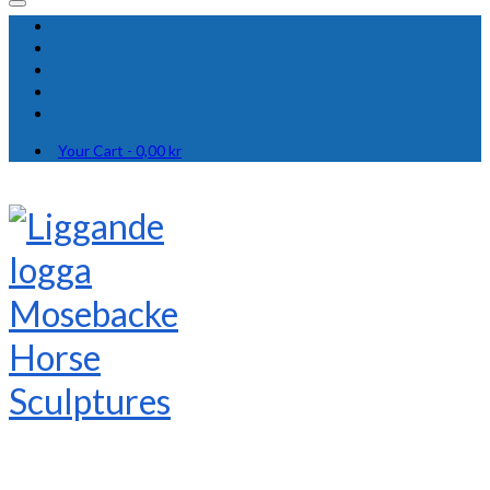
Your Cart
-
0,00
kr