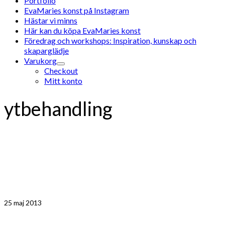
Portfolio
EvaMaries konst på Instagram
Hästar vi minns
Här kan du köpa EvaMaries konst
Föredrag och workshops: Inspiration, kunskap och
skaparglädje
Varukorg
Checkout
Mitt konto
ytbehandling
25
maj 2013