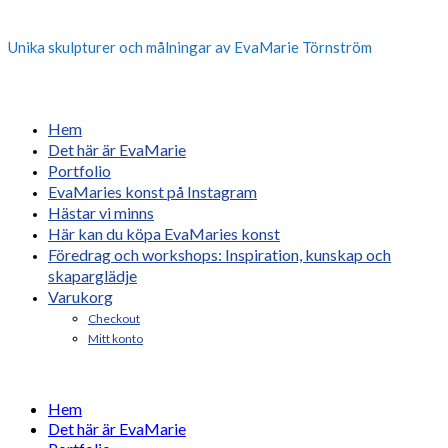
Unika skulpturer och målningar av EvaMarie Törnström
Hem
Det här är EvaMarie
Portfolio
EvaMaries konst på Instagram
Hästar vi minns
Här kan du köpa EvaMaries konst
Föredrag och workshops: Inspiration, kunskap och
skaparglädje
Varukorg
Checkout
Mitt konto
Hem
Det här är EvaMarie