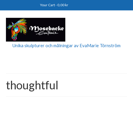
Your Cart
-
0,00
kr
Unika skulpturer och målningar av EvaMarie Törnström
thoughtful