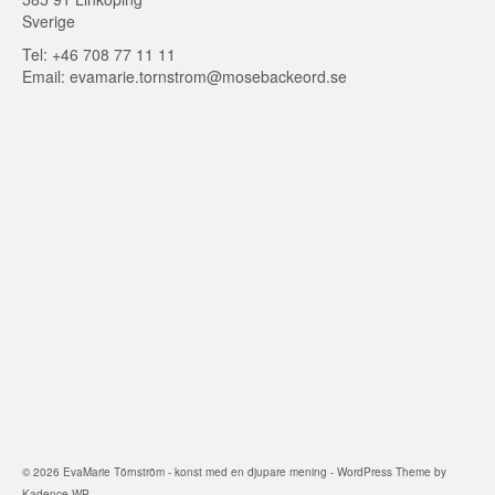
Sverige
Tel: +46 708 77 11 11
Email: evamarie.tornstrom@mosebackeord.se
© 2026 EvaMarie Törnström - konst med en djupare mening - WordPress Theme by
Kadence WP