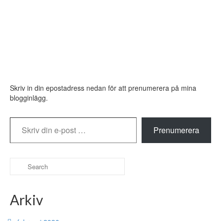
After a conference like EuroSynergy2 you are so full of
inspiration and new ideas that you do not know where to
start. You want to try everything at the same time, but of
course you have to chose beween your …
Read More
relax
,
thoughtful
Skriv in din epostadress nedan för att prenumerera på mina
blogginlägg.
Skriv din e-post …
Prenumerera
Search
for:
Arkiv