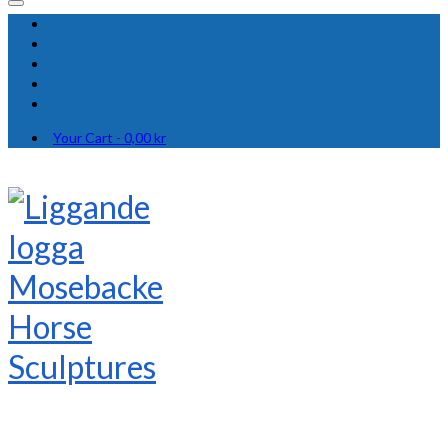
Your Cart
-
0,00
kr