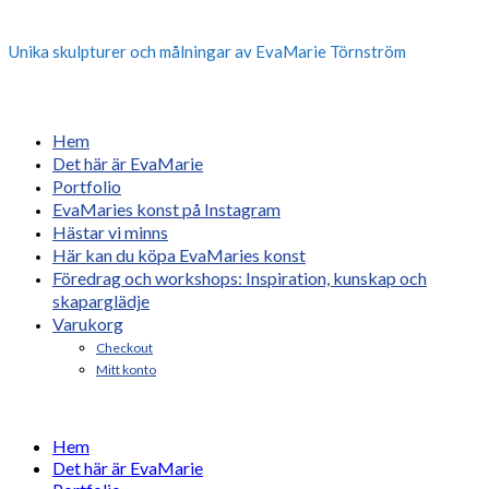
Unika skulpturer och målningar av EvaMarie Törnström
Hem
Det här är EvaMarie
Portfolio
EvaMaries konst på Instagram
Hästar vi minns
Här kan du köpa EvaMaries konst
Föredrag och workshops: Inspiration, kunskap och
skaparglädje
Varukorg
Checkout
Mitt konto
Hem
Det här är EvaMarie