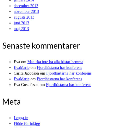
januari 2014
december 2013
november 2013
augusti 2013
juni 2013
maj 2013
Senaste kommentarer
Eva
om
Man ska inte ha alla hästar hemma
EvaMarie
om
Fjordhästarna har konferens
Carita Jacobson
om
Fjordhästarna har konferens
EvaMarie
om
Fjordhästarna har konferens
Eva Gustafsson
om
Fjordhästarna har konferens
Meta
Logga in
Flöde för inlägg