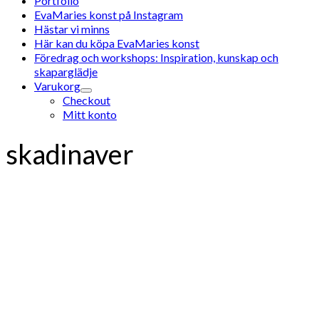
Portfolio
EvaMaries konst på Instagram
Hästar vi minns
Här kan du köpa EvaMaries konst
Föredrag och workshops: Inspiration, kunskap och
skaparglädje
Varukorg
Checkout
Mitt konto
skadinaver