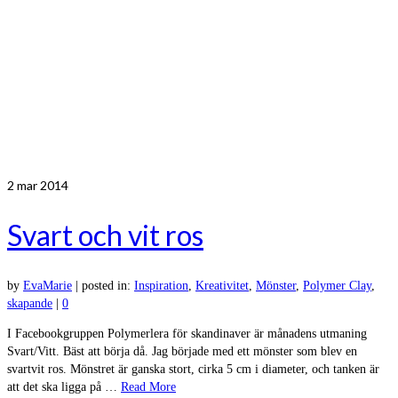
2
mar 2014
Svart och vit ros
by
EvaMarie
|
posted in:
Inspiration
,
Kreativitet
,
Mönster
,
Polymer Clay
,
skapande
|
0
I Facebookgruppen Polymerlera för skandinaver är månadens utmaning
Svart/Vitt. Bäst att börja då. Jag började med ett mönster som blev en
svartvit ros. Mönstret är ganska stort, cirka 5 cm i diameter, och tanken är
att det ska ligga på …
Read More