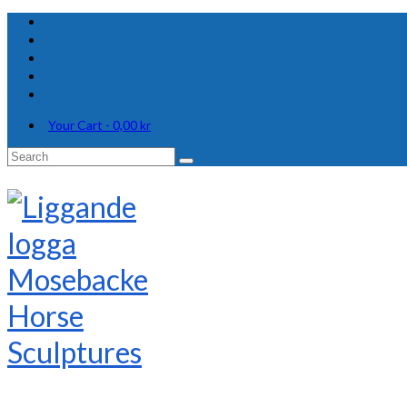
Your Cart
-
0,00
kr
Search
for: