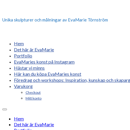
Unika skulpturer och målningar av EvaMarie Törnström
Hem
Det här är EvaMarie
Portfolio
EvaMaries konst på Instagram
Hästar vi minns
Här kan du köpa EvaMaries konst
Föredrag och workshops: Inspiration, kunskap och skaparg
Varukorg
Checkout
Mitt konto
Hem
Det här är EvaMarie