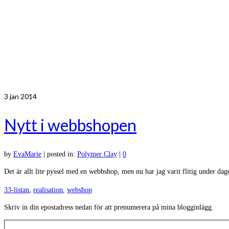
3
jan 2014
Nytt i webbshopen
by
EvaMarie
|
posted in:
Polymer Clay
|
0
Det är allt lite pyssel med en webbshop, men nu har jag varit flitig under da
33-listan
,
realisation
,
webshop
Skriv in din epostadress nedan för att prenumerera på mina blogginlägg.
Skriv din e-post …