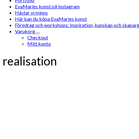
Portfolio
EvaMaries konst på Instagram
Hästar vi minns
Här kan du köpa EvaMaries konst
Föredrag och workshops: Inspiration, kunskap och skaparg
Varukorg
Checkout
Mitt konto
realisation