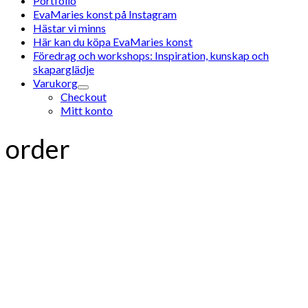
Portfolio
EvaMaries konst på Instagram
Hästar vi minns
Här kan du köpa EvaMaries konst
Föredrag och workshops: Inspiration, kunskap och
skaparglädje
Varukorg
Checkout
Mitt konto
order