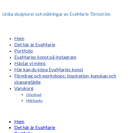
Unika skulpturer och målningar av EvaMarie Törnström
Hem
Det här är EvaMarie
Portfolio
EvaMaries konst på Instagram
Hästar vi minns
Här kan du köpa EvaMaries konst
Föredrag och workshops: Inspiration, kunskap och
skaparglädje
Varukorg
Checkout
Mitt konto
Hem
Det här är EvaMarie