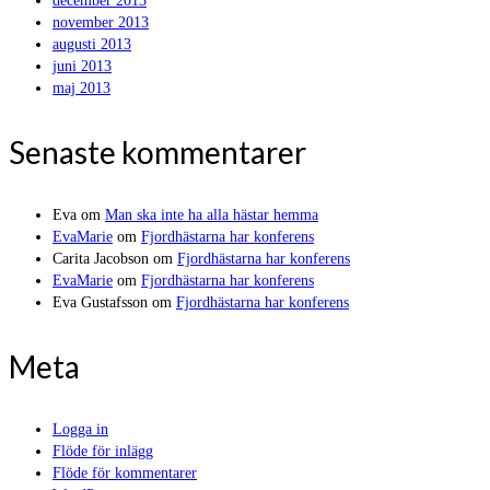
december 2013
november 2013
augusti 2013
juni 2013
maj 2013
Senaste kommentarer
Eva
om
Man ska inte ha alla hästar hemma
EvaMarie
om
Fjordhästarna har konferens
Carita Jacobson
om
Fjordhästarna har konferens
EvaMarie
om
Fjordhästarna har konferens
Eva Gustafsson
om
Fjordhästarna har konferens
Meta
Logga in
Flöde för inlägg
Flöde för kommentarer