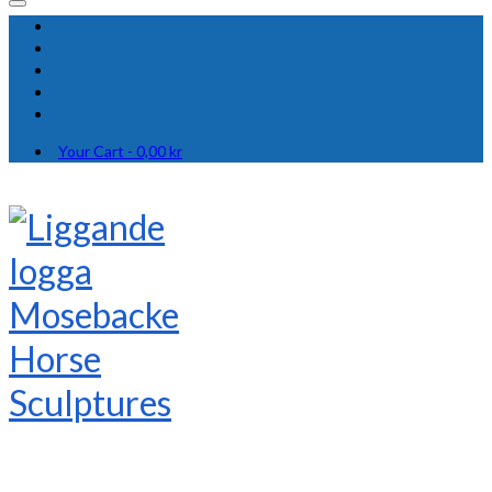
Your Cart
-
0,00
kr