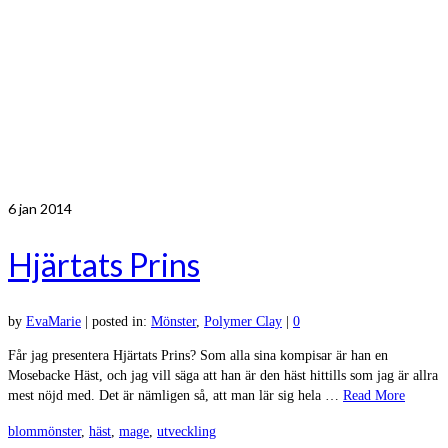
6
jan 2014
Hjärtats Prins
by
EvaMarie
|
posted in:
Mönster
,
Polymer Clay
|
0
Får jag presentera Hjärtats Prins? Som alla sina kompisar är han en
Mosebacke Häst, och jag vill säga att han är den häst hittills som jag är allra
mest nöjd med. Det är nämligen så, att man lär sig hela …
Read More
blommönster
,
häst
,
mage
,
utveckling