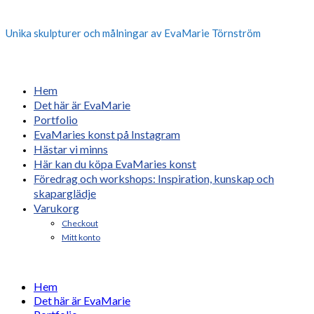
Unika skulpturer och målningar av EvaMarie Törnström
Hem
Det här är EvaMarie
Portfolio
EvaMaries konst på Instagram
Hästar vi minns
Här kan du köpa EvaMaries konst
Föredrag och workshops: Inspiration, kunskap och
skaparglädje
Varukorg
Checkout
Mitt konto
Hem
Det här är EvaMarie