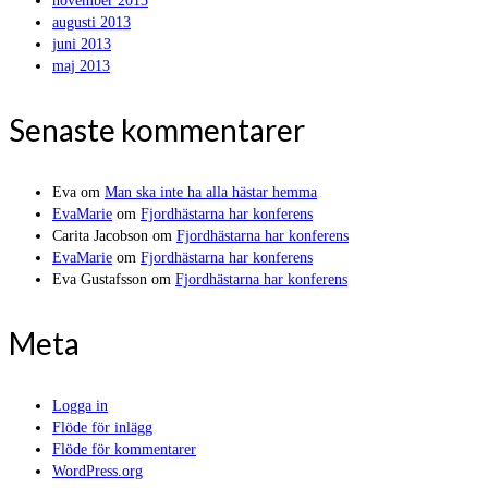
november 2013
augusti 2013
juni 2013
maj 2013
Senaste kommentarer
Eva
om
Man ska inte ha alla hästar hemma
EvaMarie
om
Fjordhästarna har konferens
Carita Jacobson
om
Fjordhästarna har konferens
EvaMarie
om
Fjordhästarna har konferens
Eva Gustafsson
om
Fjordhästarna har konferens
Meta
Logga in
Flöde för inlägg
Flöde för kommentarer
WordPress.org