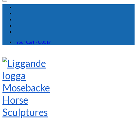
Your Cart
-
0,00
kr