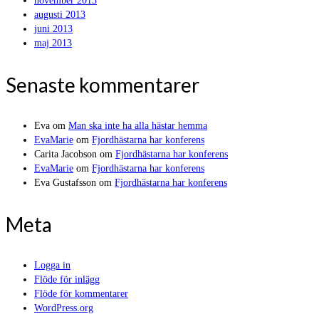
november 2013
augusti 2013
juni 2013
maj 2013
Senaste kommentarer
Eva
om
Man ska inte ha alla hästar hemma
EvaMarie
om
Fjordhästarna har konferens
Carita Jacobson
om
Fjordhästarna har konferens
EvaMarie
om
Fjordhästarna har konferens
Eva Gustafsson
om
Fjordhästarna har konferens
Meta
Logga in
Flöde för inlägg
Flöde för kommentarer
WordPress.org