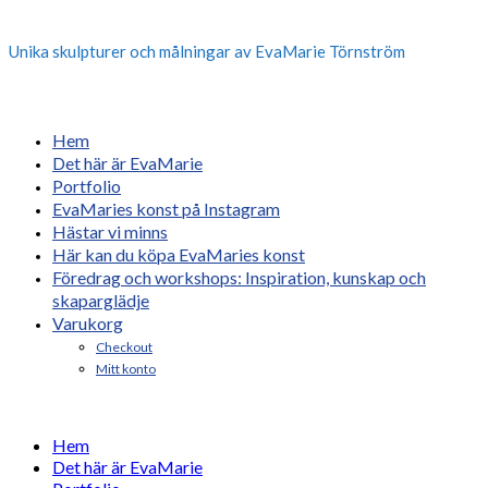
Unika skulpturer och målningar av EvaMarie Törnström
Hem
Det här är EvaMarie
Portfolio
EvaMaries konst på Instagram
Hästar vi minns
Här kan du köpa EvaMaries konst
Föredrag och workshops: Inspiration, kunskap och
skaparglädje
Varukorg
Checkout
Mitt konto
Hem
Det här är EvaMarie