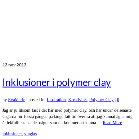
13
nov 2013
Inklusioner i polymer clay
by
EvaMarie
|
posted in:
Inspiration
,
Kreativitet
,
Polymer Clay
|
0
Jag är ju liksom fast i det här med polymer clay, och har under de senaste
dagarna för första gången på länge fått tid över så att jag kunnat ägna mig
åt lekfullt skapande, något som du kommer att kunna …
Read More
inklusioner
,
vinglas