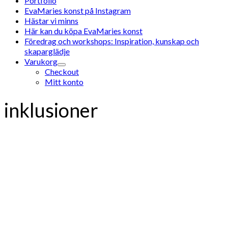
Portfolio
EvaMaries konst på Instagram
Hästar vi minns
Här kan du köpa EvaMaries konst
Föredrag och workshops: Inspiration, kunskap och
skaparglädje
Varukorg
Checkout
Mitt konto
inklusioner