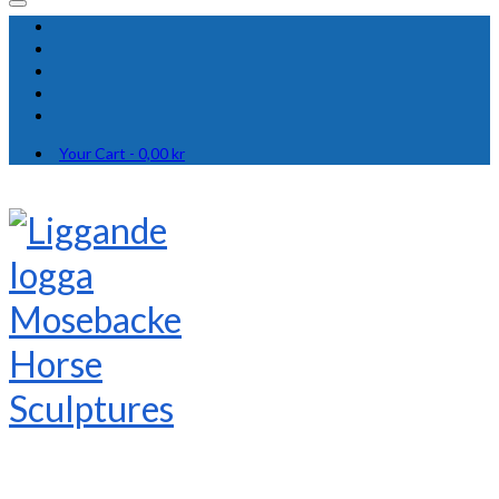
Your Cart
-
0,00
kr