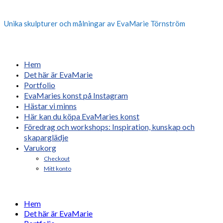
Unika skulpturer och målningar av EvaMarie Törnström
Hem
Det här är EvaMarie
Portfolio
EvaMaries konst på Instagram
Hästar vi minns
Här kan du köpa EvaMaries konst
Föredrag och workshops: Inspiration, kunskap och
skaparglädje
Varukorg
Checkout
Mitt konto
Hem
Det här är EvaMarie