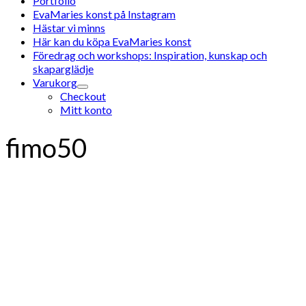
Portfolio
EvaMaries konst på Instagram
Hästar vi minns
Här kan du köpa EvaMaries konst
Föredrag och workshops: Inspiration, kunskap och
skaparglädje
Varukorg
Checkout
Mitt konto
fimo50