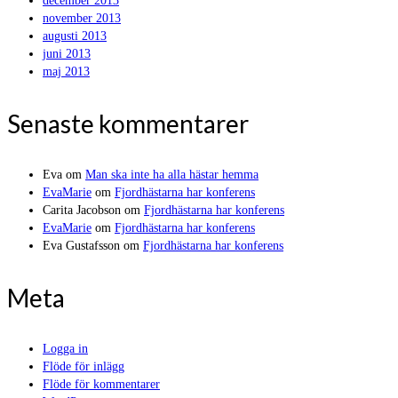
december 2013
november 2013
augusti 2013
juni 2013
maj 2013
Senaste kommentarer
Eva
om
Man ska inte ha alla hästar hemma
EvaMarie
om
Fjordhästarna har konferens
Carita Jacobson
om
Fjordhästarna har konferens
EvaMarie
om
Fjordhästarna har konferens
Eva Gustafsson
om
Fjordhästarna har konferens
Meta
Logga in
Flöde för inlägg
Flöde för kommentarer