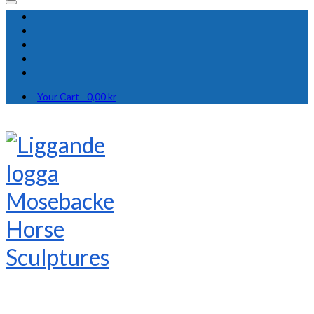
Your Cart
-
0,00
kr