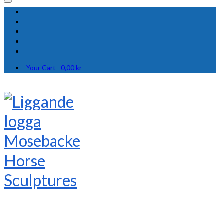
Your Cart
-
0,00
kr