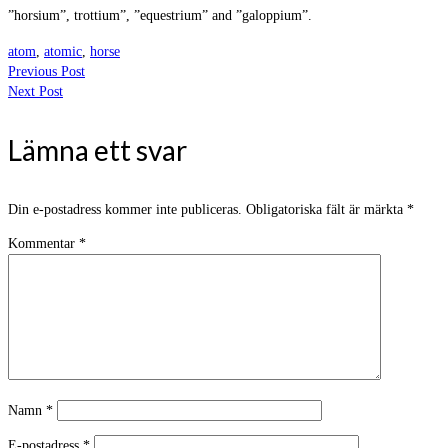
”horsium”, trottium”, ”equestrium” and ”galoppium”.
atom
,
atomic
,
horse
Previous Post
Next Post
Lämna ett svar
Din e-postadress kommer inte publiceras.
Obligatoriska fält är märkta
*
Kommentar
*
Namn
*
E-postadress
*