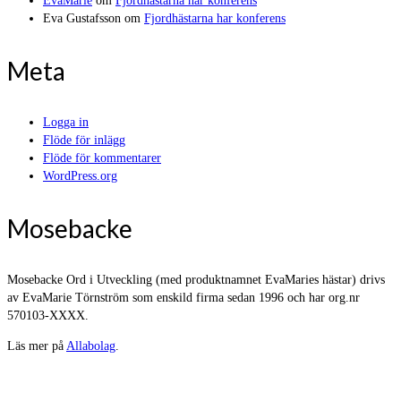
EvaMarie
om
Fjordhästarna har konferens
Eva Gustafsson
om
Fjordhästarna har konferens
Meta
Logga in
Flöde för inlägg
Flöde för kommentarer
WordPress.org
Mosebacke
Mosebacke Ord i Utveckling (med produktnamnet EvaMaries hästar) drivs
av EvaMarie Törnström som enskild firma sedan 1996 och har org.nr
570103-XXXX.
Läs mer på
Allabolag
.