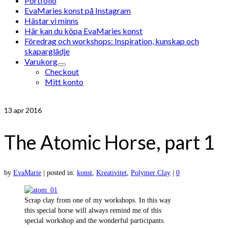
Portfolio
EvaMaries konst på Instagram
Hästar vi minns
Här kan du köpa EvaMaries konst
Föredrag och workshops: Inspiration, kunskap och
skaparglädje
Varukorg
Checkout
Mitt konto
13
apr 2016
The Atomic Horse, part 1
by
EvaMarie
|
posted in:
konst
,
Kreativitet
,
Polymer Clay
|
0
Scrap clay from one of my workshops. In this way
this special horse will always remind me of this
special workshop and the wonderful participants.