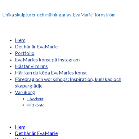
Unika skulpturer och målningar av EvaMarie Törnström
Hem
Det här är EvaMarie
Portfolio
EvaMaries konst på Instagram
Hästar vi minns
Här kan du köpa EvaMaries konst
Föredrag och workshops: Inspiration, kunskap och
skaparglädje
Varukorg
Checkout
Mitt konto
Hem
Det här är EvaMarie