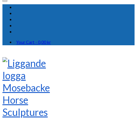
Your Cart
-
0,00
kr