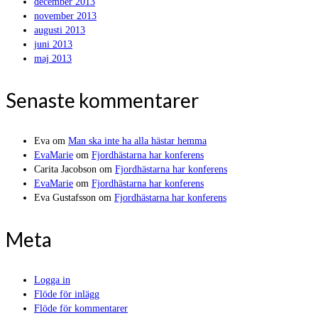
december 2013
november 2013
augusti 2013
juni 2013
maj 2013
Senaste kommentarer
Eva
om
Man ska inte ha alla hästar hemma
EvaMarie
om
Fjordhästarna har konferens
Carita Jacobson
om
Fjordhästarna har konferens
EvaMarie
om
Fjordhästarna har konferens
Eva Gustafsson
om
Fjordhästarna har konferens
Meta
Logga in
Flöde för inlägg
Flöde för kommentarer