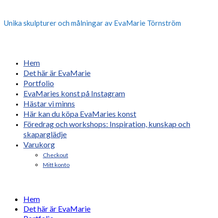
Unika skulpturer och målningar av EvaMarie Törnström
Hem
Det här är EvaMarie
Portfolio
EvaMaries konst på Instagram
Hästar vi minns
Här kan du köpa EvaMaries konst
Föredrag och workshops: Inspiration, kunskap och
skaparglädje
Varukorg
Checkout
Mitt konto
Hem
Det här är EvaMarie