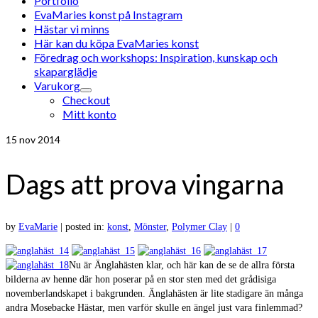
Portfolio
EvaMaries konst på Instagram
Hästar vi minns
Här kan du köpa EvaMaries konst
Föredrag och workshops: Inspiration, kunskap och
skaparglädje
Varukorg
Checkout
Mitt konto
15
nov 2014
Dags att prova vingarna
by
EvaMarie
|
posted in:
konst
,
Mönster
,
Polymer Clay
|
0
Nu är Änglahästen klar, och här kan de se de allra första
bilderna av henne där hon poserar på en stor sten med det grådisiga
novemberlandskapet i bakgrunden. Änglahästen är lite stadigare än många
andra Mosebacke Hästar, men varför skulle en ängel just vara finlemmad?