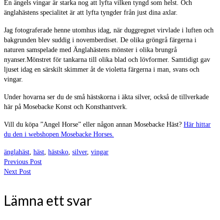
En ängels vingar är starka nog att lyfta vilken tyngd som helst. Och
änglahästens specialitet är att lyfta tyngder från just dina axlar.
Jag fotograferade henne utomhus idag, när duggregnet virvlade i luften och
bakgrunden blev suddig i novemberdiset. De olika gröngrå färgerna i
naturen samspelade med Änglahästens mönster i olika brungrå
nyanser.Mönstret för tankarna till olika blad och lövformer. Samtidigt gav
ljuset idag en särskilt skimmer åt de violetta färgerna i man, svans och
vingar.
Under hovarna ser du de små hästskorna i äkta silver, också de tillverkade
här på Mosebacke Konst och Konsthantverk.
Vill du köpa ”Angel Horse” eller någon annan Mosebacke Häst?
Här hittar
du den i webshopen Mosebacke Horses.
änglahäst
,
häst
,
hästsko
,
silver
,
vingar
Previous Post
Next Post
Lämna ett svar