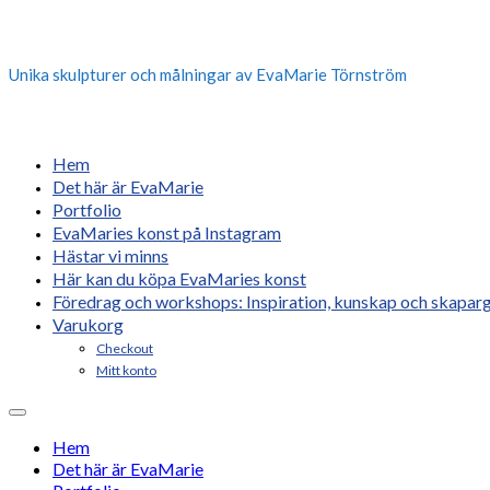
Unika skulpturer och målningar av EvaMarie Törnström
Hem
Det här är EvaMarie
Portfolio
EvaMaries konst på Instagram
Hästar vi minns
Här kan du köpa EvaMaries konst
Föredrag och workshops: Inspiration, kunskap och skaparg
Varukorg
Checkout
Mitt konto
Hem
Det här är EvaMarie