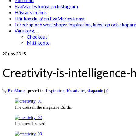
Portfolio
EvaMaries konst på Instagram
Hästar vi minns
Här kan du köpa EvaMaries konst
Föredrag och workshops: Inspiration, kunskap och skaparg
Varukorg
Checkout
Mitt konto
20
nov 2015
Creativity-is-intelligence-
by
EvaMarie
|
posted in:
Inspiration
,
Kreativitet
,
skapande
|
0
The dress in the magazine Burda.
The dress I sewed.