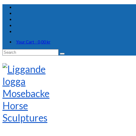
Your Cart
-
0,00
kr
Search
for: