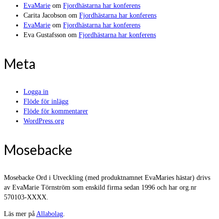
EvaMarie
om
Fjordhästarna har konferens
Carita Jacobson
om
Fjordhästarna har konferens
EvaMarie
om
Fjordhästarna har konferens
Eva Gustafsson
om
Fjordhästarna har konferens
Meta
Logga in
Flöde för inlägg
Flöde för kommentarer
WordPress.org
Mosebacke
Mosebacke Ord i Utveckling (med produktnamnet EvaMaries hästar) drivs
av EvaMarie Törnström som enskild firma sedan 1996 och har org.nr
570103-XXXX.
Läs mer på
Allabolag
.