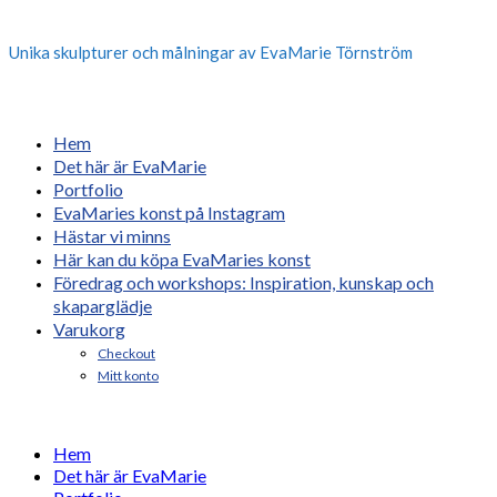
Unika skulpturer och målningar av EvaMarie Törnström
Hem
Det här är EvaMarie
Portfolio
EvaMaries konst på Instagram
Hästar vi minns
Här kan du köpa EvaMaries konst
Föredrag och workshops: Inspiration, kunskap och
skaparglädje
Varukorg
Checkout
Mitt konto
Hem
Det här är EvaMarie