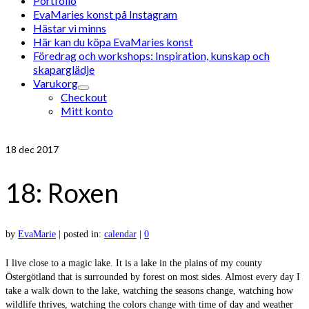
Portfolio
EvaMaries konst på Instagram
Hästar vi minns
Här kan du köpa EvaMaries konst
Föredrag och workshops: Inspiration, kunskap och
skaparglädje
Varukorg
Checkout
Mitt konto
18
dec 2017
18: Roxen
by
EvaMarie
|
posted in:
calendar
|
0
I live close to a magic lake. It is a lake in the plains of my county
Östergötland that is surrounded by forest on most sides. Almost every day I
take a walk down to the lake, watching the seasons change, watching how
wildlife thrives, watching the colors change with time of day and weather