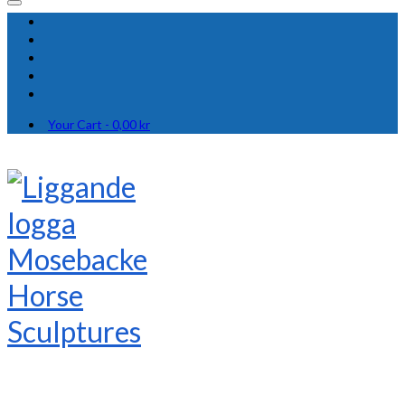
Your Cart
-
0,00
kr