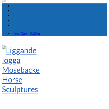
Your Cart
-
0,00
kr