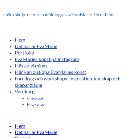
Unika skulpturer och målningar av EvaMarie Törnström
Hem
Det här är EvaMarie
Portfolio
EvaMaries konst på Instagram
Hästar vi minns
Här kan du köpa EvaMaries konst
Föredrag och workshops: Inspiration, kunskap och
skaparglädje
Varukorg
Checkout
Mitt konto
Hem
Det här är EvaMarie