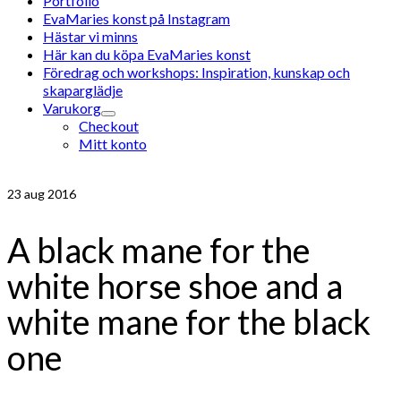
Portfolio
EvaMaries konst på Instagram
Hästar vi minns
Här kan du köpa EvaMaries konst
Föredrag och workshops: Inspiration, kunskap och
skaparglädje
Varukorg
Checkout
Mitt konto
23
aug 2016
A black mane for the
white horse shoe and a
white mane for the black
one