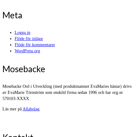
Meta
Logga in
Flöde för inlägg
Flöde för kommentarer
WordPress.org
Mosebacke
Mosebacke Ord i Utveckling (med produktnamnet EvaMaries hästar) drivs
av EvaMarie Törnström som enskild firma sedan 1996 och har org.nr
570103-XXXX.
Läs mer på
Allabolag
.