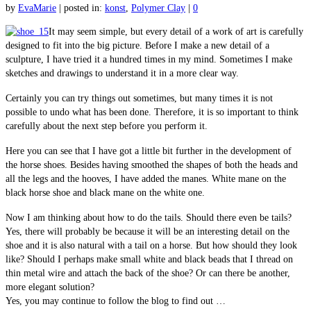
by
EvaMarie
|
posted in:
konst
,
Polymer Clay
|
0
It may seem simple, but every detail of a work of art is carefully
designed to fit into the big picture. Before I make a new detail of a
sculpture, I have tried it a hundred times in my mind. Sometimes I make
sketches and drawings to understand it in a more clear way.
Certainly you can try things out sometimes, but many times it is not
possible to undo what has been done. Therefore, it is so important to think
carefully about the next step before you perform it.
Here you can see that I have got a little bit further in the development of
the horse shoes. Besides having smoothed the shapes of both the heads and
all the legs and the hooves, I have added the manes. White mane on the
black horse shoe and black mane on the white one.
Now I am thinking about how to do the tails. Should there even be tails?
Yes, there will probably be because it will be an interesting detail on the
shoe and it is also natural with a tail on a horse. But how should they look
like? Should I perhaps make small white and black beads that I thread on
thin metal wire and attach the back of the shoe? Or can there be another,
more elegant solution?
Yes, you may continue to follow the blog to find out …