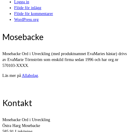
Logga in
Flöde för inlägg
Flöde för kommentarer
WordPress.org
Mosebacke
Mosebacke Ord i Utveckling (med produktnamnet EvaMaries hästar) drivs
av EvaMarie Törnström som enskild firma sedan 1996 och har org.nr
570103-XXXX.
Läs mer på
Allabolag
.
Kontakt
Mosebacke Ord i Utveckling
Östra Harg Mosebacke
585 91 Linköping