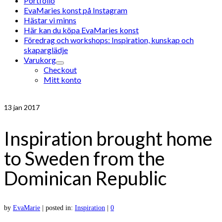
Portfolio
EvaMaries konst på Instagram
Hästar vi minns
Här kan du köpa EvaMaries konst
Föredrag och workshops: Inspiration, kunskap och
skaparglädje
Varukorg
Checkout
Mitt konto
13
jan 2017
Inspiration brought home
to Sweden from the
Dominican Republic
by
EvaMarie
|
posted in:
Inspiration
|
0