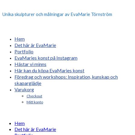
Unika skulpturer och målningar av EvaMarie Törnström
Hem
Det här är EvaMarie
Portfolio
EvaMaries konst på Instagram
Hästar vi minns
Här kan du köpa EvaMaries konst
Föredrag och workshops: Inspiration, kunskap och
skaparglädje
Varukorg
Checkout
Mitt konto
Hem
Det här är EvaMarie