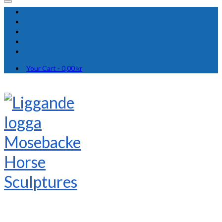
Your Cart
-
0,00
kr