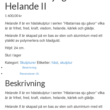
Helande II
1 600,00
kr
Helande II
är en hästskulptur i serien ”Hästarnas sju gåvor” vilka
är är frihet, fred, kraft, visdom, helande, kärlek och glädje.
Helande II
är skapad på en bas av sten och aluminium med ett
ytskikt av polymerlera och bladguld.
Höjd: 24 cm.
Slut i lager
Kategori:
Skulpturer
Etiketter:
häst
,
skulptur
Beskrivning
Recensioner (0)
Beskrivning
Helande II
är en hästskulptur i serien ”Hästarnas sju gåvor” vilka
är är frihet, fred, kraft, visdom, helande, kärlek och glädje.
Helande II
är skapad på en bas av sten och aluminium med ett