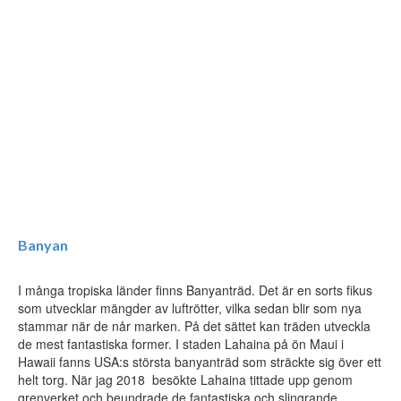
Banyan
I många tropiska länder finns Banyanträd. Det är en sorts fikus
som utvecklar mängder av luftrötter, vilka sedan blir som nya
stammar när de når marken. På det sättet kan träden utveckla
de mest fantastiska former. I staden Lahaina på ön Maui i
Hawaii fanns USA:s största banyanträd som sträckte sig över ett
helt torg. När jag 2018 besökte Lahaina tittade upp genom
grenverket och beundrade de fantastiska och slingrande