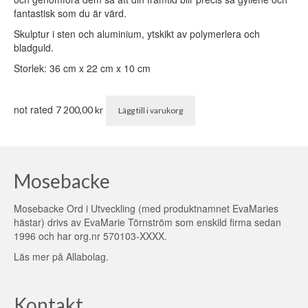
fantastisk som du är värd.
Skulptur i sten och aluminium, ytskikt av polymerlera och
bladguld.
Storlek: 36 cm x 22 cm x 10 cm
not rated
7 200,00
kr
Lägg till i varukorg
Mosebacke
Mosebacke Ord i Utveckling (med produktnamnet EvaMaries
hästar) drivs av EvaMarie Törnström som enskild firma sedan
1996 och har org.nr 570103-XXXX.
Läs mer på
Allabolag
.
Kontakt