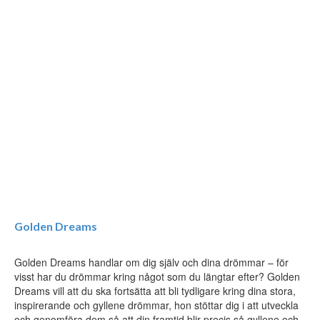
Golden Dreams
Golden Dreams handlar om dig själv och dina drömmar – för
visst har du drömmar kring något som du längtar efter? Golden
Dreams vill att du ska fortsätta att bli tydligare kring dina stora,
inspirerande och gyllene drömmar, hon stöttar dig i att utveckla
och genomföra dem så att din framtid blir precis så gyllene och