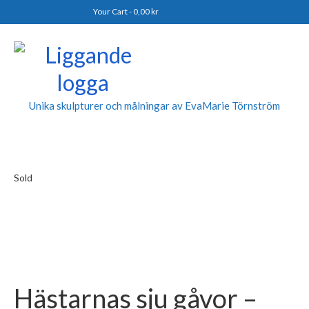
Your Cart
-
0,00
kr
Unika skulpturer och målningar av EvaMarie Törnström
Sold
Hästarnas sju gåvor –