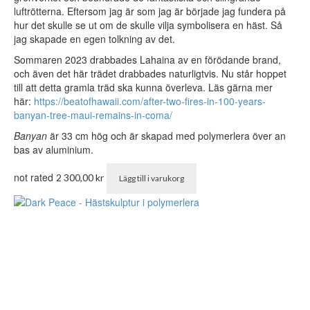
luftrötterna. Eftersom jag är som jag är började jag fundera på
hur det skulle se ut om de skulle vilja symbolisera en häst. Så
jag skapade en egen tolkning av det.
Sommaren 2023 drabbades Lahaina av en förödande brand,
och även det här trädet drabbades naturligtvis. Nu står hoppet
till att detta gramla träd ska kunna överleva. Läs gärna mer
här:
https://beatofhawaii.com/after-two-fires-in-100-years-
banyan-tree-maui-remains-in-coma/
Banyan
är 33 cm hög och är skapad med polymerlera över an
bas av aluminium.
not rated
2 300,00
kr
Lägg till i varukorg