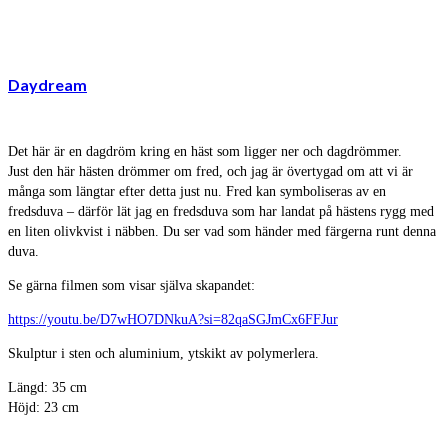
Daydream
Det här är en dagdröm kring en häst som ligger ner och dagdrömmer.
Just den här hästen drömmer om fred, och jag är övertygad om att vi är
många som längtar efter detta just nu. Fred kan symboliseras av en
fredsduva – därför lät jag en fredsduva som har landat på hästens rygg med
en liten olivkvist i näbben. Du ser vad som händer med färgerna runt denna
duva.
Se gärna filmen som visar själva skapandet:
https://youtu.be/D7wHO7DNkuA?si=82qaSGJmCx6FFJur
Skulptur i sten och aluminium, ytskikt av polymerlera.
Längd: 35 cm
Höjd: 23 cm