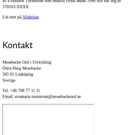
av EvaMarie Törnström som enskild firma sedan 1996 och har org.nr
570103-XXXX.
Läs mer på
Allabolag
.
Kontakt
Mosebacke Ord i Utveckling
Östra Harg Mosebacke
585 91 Linköping
Sverige
Tel: +46 708 77 11 11
Email: evamarie.tornstrom@mosebackeord.se