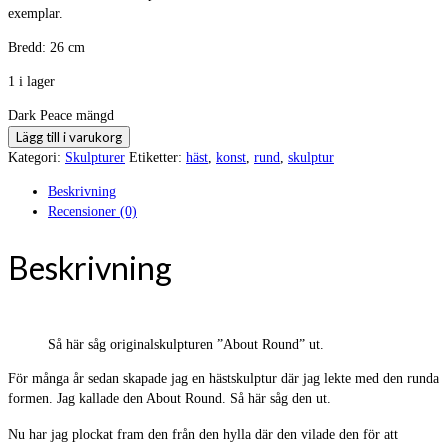
exemplar.
Bredd: 26 cm
1 i lager
Dark Peace mängd
Lägg till i varukorg
Kategori:
Skulpturer
Etiketter:
häst
,
konst
,
rund
,
skulptur
Beskrivning
Recensioner (0)
Beskrivning
Så här såg originalskulpturen ”About Round” ut.
För många år sedan skapade jag en hästskulptur där jag lekte med den runda
formen. Jag kallade den About Round. Så här såg den ut.
Nu har jag plockat fram den från den hylla där den vilade den för att