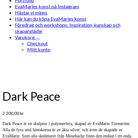
Portfolio
EvaMaries konst på Instagram
Hästar vi minns
Här kan du köpa EvaMaries konst
Föredrag och workshops: Inspiration, kunskap och
skaparglädje
Varukorg
Checkout
Mitt konto
Dark Peace
2 200,00
kr
Dark Peace är en skulptur i polymerlera, skapad av EvaMarie Törnström.
Alla de fyra små hästskorna är av äkta silver, och även de skapade av
EvaMarie. Som alla skulpturer från Mosebacke finns den endast i ett enda