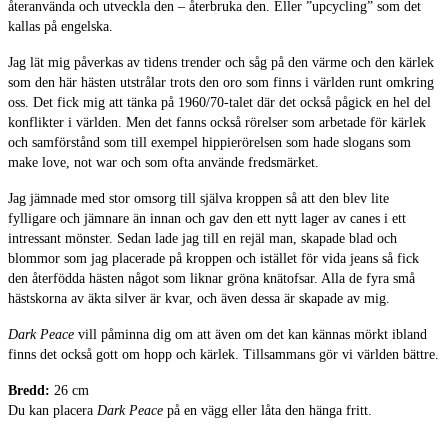
återanvända och utveckla den – återbruka den. Eller ”upcycling” som det
kallas på engelska.
Jag lät mig påverkas av tidens trender och såg på den värme och den kärlek
som den här hästen utstrålar trots den oro som finns i världen runt omkring
oss. Det fick mig att tänka på 1960/70-talet där det också pågick en hel del
konflikter i världen. Men det fanns också rörelser som arbetade för kärlek
och samförstånd som till exempel hippierörelsen som hade slogans som
make love, not war och som ofta använde fredsmärket.
Jag jämnade med stor omsorg till själva kroppen så att den blev lite
fylligare och jämnare än innan och gav den ett nytt lager av canes i ett
intressant mönster. Sedan lade jag till en rejäl man, skapade blad och
blommor som jag placerade på kroppen och istället för vida jeans så fick
den återfödda hästen något som liknar gröna knätofsar. Alla de fyra små
hästskorna av äkta silver är kvar, och även dessa är skapade av mig.
Dark Peace
vill påminna dig om att även om det kan kännas mörkt ibland
finns det också gott om hopp och kärlek. Tillsammans gör vi världen bättre.
Bredd:
26 cm
Du kan placera
Dark Peace
på en vägg eller låta den hänga fritt.