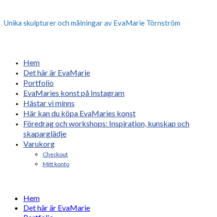
Unika skulpturer och målningar av EvaMarie Törnström
Hem
Det här är EvaMarie
Portfolio
EvaMaries konst på Instagram
Hästar vi minns
Här kan du köpa EvaMaries konst
Föredrag och workshops: Inspiration, kunskap och
skaparglädje
Varukorg
Checkout
Mitt konto
Hem
Det här är EvaMarie