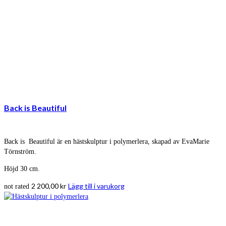
Back is Beautiful
Back is Beautiful är en hästskulptur i polymerlera, skapad av EvaMarie
Törnström.
Höjd 30 cm.
2 200,00
kr
Lägg till i varukorg
not rated