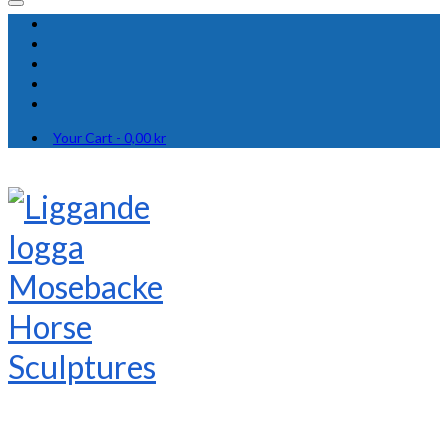
Your Cart
-
0,00
kr