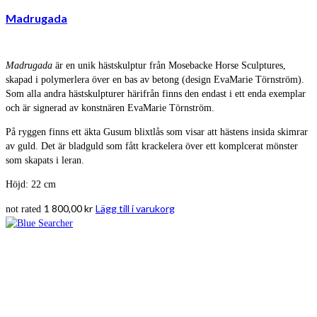
Madrugada
Madrugada
är en unik hästskulptur från Mosebacke Horse Sculptures,
skapad i polymerlera över en bas av betong (design EvaMarie Törnström).
Som alla andra hästskulpturer härifrån finns den endast i ett enda exemplar
och är signerad av konstnären EvaMarie Törnström.
På ryggen finns ett äkta Gusum blixtlås som visar att hästens insida skimrar
av guld. Det är bladguld som fått krackelera över ett komplcerat mönster
som skapats i leran.
Höjd: 22 cm
1 800,00
kr
Lägg till i varukorg
not rated