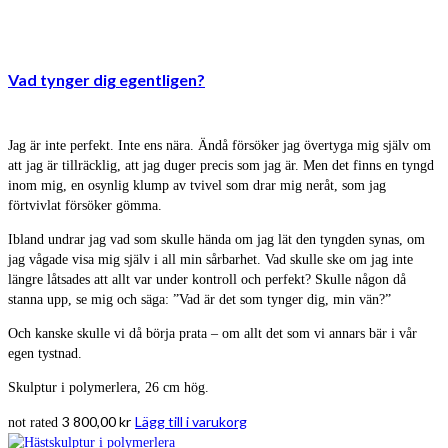
Vad tynger dig egentligen?
Jag är inte perfekt. Inte ens nära. Ändå försöker jag övertyga mig själv om
att jag är tillräcklig, att jag duger precis som jag är. Men det finns en tyngd
inom mig, en osynlig klump av tvivel som drar mig neråt, som jag
förtvivlat försöker gömma.
Ibland undrar jag vad som skulle hända om jag lät den tyngden synas, om
jag vågade visa mig själv i all min sårbarhet. Vad skulle ske om jag inte
längre låtsades att allt var under kontroll och perfekt? Skulle någon då
stanna upp, se mig och säga: ”Vad är det som tynger dig, min vän?”
Och kanske skulle vi då börja prata – om allt det som vi annars bär i vår
egen tystnad.
Skulptur i polymerlera, 26 cm hög.
3 800,00
kr
Lägg till i varukorg
not rated