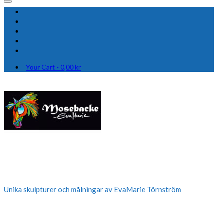
Your Cart
-
0,00
kr
Unika skulpturer och målningar av EvaMarie Törnström