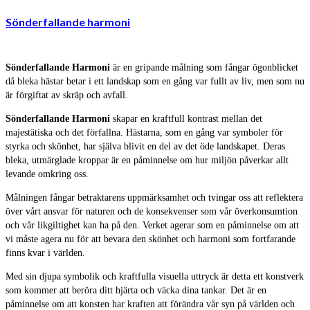
Sönderfallande harmoni
Sönderfallande Harmoni
är en gripande målning som fångar ögonblicket
då bleka hästar betar i ett landskap som en gång var fullt av liv, men som nu
är förgiftat av skräp och avfall.
Sönderfallande Harmoni
skapar en kraftfull kontrast mellan det
majestätiska och det förfallna. Hästarna, som en gång var symboler för
styrka och skönhet, har själva blivit en del av det öde landskapet. Deras
bleka, utmärglade kroppar är en påminnelse om hur miljön påverkar allt
levande omkring oss.
Målningen fångar betraktarens uppmärksamhet och tvingar oss att reflektera
över vårt ansvar för naturen och de konsekvenser som vår överkonsumtion
och vår likgiltighet kan ha på den. Verket agerar som en påminnelse om att
vi måste agera nu för att bevara den skönhet och harmoni som fortfarande
finns kvar i världen.
Med sin djupa symbolik och kraftfulla visuella uttryck är detta ett konstverk
som kommer att beröra ditt hjärta och väcka dina tankar. Det är en
påminnelse om att konsten har kraften att förändra vår syn på världen och