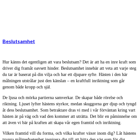
Beslutsamhet
Hur känns det egentligen att vara beslutsam? Det är att ha en inre kraft som
driver dig framåt oavsett hinder. Beslutsamhet innebär att veta att varje steg
du tar är baserat på din vilja och har ett djupare syfte. Hästen i den här
målningen utstrålar just den känslan – en kraftfull inriktning som går
genom både kropp och själ.
De ljusa och mörka partierna samverkar. De skapar både rörelse och
riktning. Ljuset lyfter hästens styrkor, medan skuggorna ger djup och tyngd
åt dess beslutsamhet. Som betraktare dras vi med i vår förväntan kring vart
hästen är på väg och vad den kommer att uträtta. Det blir en påminnelse om
att även vi bär på kraften att skapa vår egen framtid och inriktning.
Vilken framtid vill du forma, och vilka krafter växer inom dig? Låt hästens
trygga målmedvetenhet inspirera dig till att hitta den väg som för dig