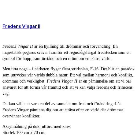
Fredens Vingar II
Fredens Vingar II
är en hyllning till drömmar och förvandling. En
majestätisk pegasus svävar framför ett regnsbågsfärgat fredstecken som en
symbol för hopp, samförstånd och en dröm om en bättre värld.
Men titta noga – i närheten flyger flera stridsplan, F-16. Det blir en paradox
som uttrycker vår världs dubbla natur. Ett val mellan harmoni och konflikt,
drömmar och verklighet.
Fredens Vingar II
är en påminnelse om att vi bär
ansvaret för att forma vår framtid och att vi kan välja fredens och frihetens
väg.
Du kan välja att vara en del av samtalet om fred och förändring. Låt
Fredens Vingar påminna dig om att sträva efter en värld där drömmar
övervinner konflikter.
Akrylmålning på duk, utförd med kniv.
Storlek 100 cm x 70 cm.