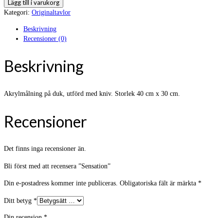
Sensation
Lägg till i varukorg
mängd
Kategori:
Originaltavlor
Beskrivning
Recensioner (0)
Beskrivning
Akrylmålning på duk, utförd med kniv. Storlek 40 cm x 30 cm.
Recensioner
Det finns inga recensioner än.
Bli först med att recensera ”Sensation”
Din e-postadress kommer inte publiceras.
Obligatoriska fält är märkta
*
Ditt betyg
*
Din recension
*